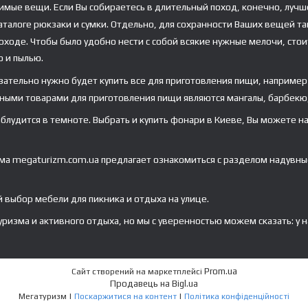
димые вещи. Если Вы собираетесь в длительный поход, конечно, луч
каталоге рюкзаки и сумки. Отдельно, для сохранности Ваших вещей т
ходе. Чтобы было удобно нести с собой всякие нужные мелочи, стоит
ю и пылью.
зательно нужно будет купить все для приготовления пищи, например
ными товарами для приготовления пищи являются мангалы, барбекю,
лудится в темноте. Выбрать и купить фонари в Киеве, Вы можете на 
ма megaturizm.com.ua предлагает ознакомиться с разделом надувные
выбор мебели для пикника и отдыха на улице.
изма и активного отдыха, но мы с уверенностью можем сказать: у н
Prom.ua
Сайт створений на маркетплейсі
Продавець на Bigl.ua
Мегатуризм |
Поскаржитися на контент
|
Політика конфіденційності