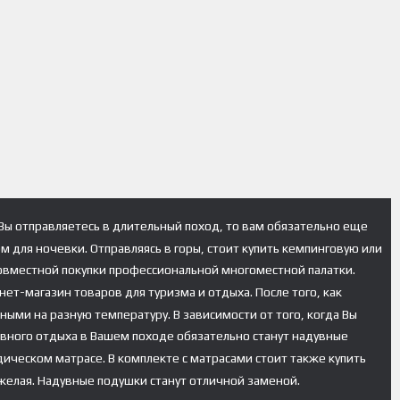
 Вы отправляетесь в длительный поход, то вам обязательно еще
 для ночевки. Отправляясь в горы, стоит купить кемпинговую или
совместной покупки профессиональной многоместной палатки.
ет-магазин товаров для туризма и отдыха. После того, как
ыми на разную температуру. В зависимости от того, когда Вы
ивного отдыха в Вашем походе обязательно станут надувные
ическом матрасе. В комплекте с матрасами стоит также купить
яжелая. Надувные подушки станут отличной заменой.