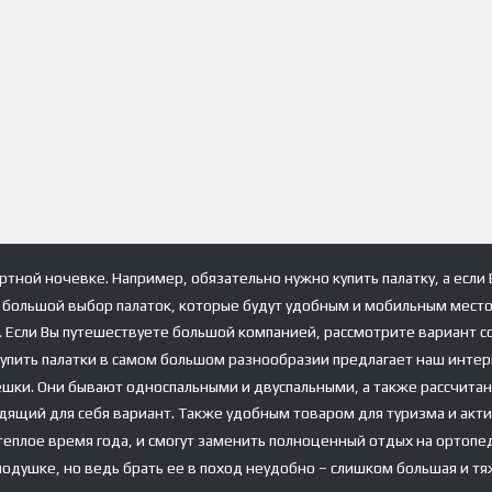
тной ночевке. Например, обязательно нужно купить палатку, а если
большой выбор палаток, которые будут удобным и мобильным местом
й. Если Вы путешествуете большой компанией, рассмотрите вариант 
Купить палатки в самом большом разнообразии предлагает наш интерн
ешки. Они бывают односпальными и двуспальными, а также рассчитанн
одящий для себя вариант. Также удобным товаром для туризма и акт
еплое время года, и смогут заменить полноценный отдых на ортопед
подушке, но ведь брать ее в поход неудобно – слишком большая и т