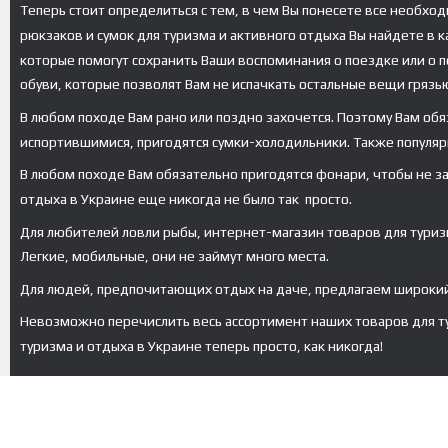
Теперь стоит определиться с тем, в чем Вы понесете все необхо
рюкзаков и сумок для туризма и активного отдыха Вы найдете в 
которые помогут сохранить Ваши воспоминания о поездке или о по
обуви, которые позволят Вам не испачкать остальные вещи грязь
В любом походе Вам рано или поздно захочется. Поэтому Вам обя
испортившимися, пригодятся сумки-холодильники. Также популяр
В любом походе Вам обязательно пригодятся фонари, чтобы не заб
отдыха в Украине еще никогда не было так просто.
Для любителей ловли рыбы, интернет-магазин товаров для туриз
Легкие, мобильные, они не займут много места.
Для людей, предпочитающих отдых на даче, предлагаем широкий 
Невозможно перечислить весь ассортимент наших товаров для тур
туризма и отдыха в Украине теперь просто, как никогда!