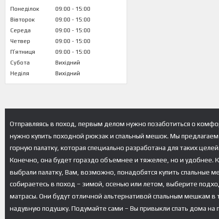
Понеділок
09:00
15:00
Вівторок
09:00
15:00
Середа
09:00
15:00
Четвер
09:00
15:00
Пʼятниця
09:00
15:00
Субота
Вихідний
Неділя
Вихідний
Отправляясь в поход, первым делом нужно позаботиться о комфор
нужно купить походной рюкзак и спальный мешок. Мы предлагаем 
горную палатку, которая специально разработана для таких целе
Конечно, она будет гораздо объемнее и тяжелее, но и удобнее. 
выбрали палатку, Вам, возможно, понадобятся купить спальные м
собираетесь в поход – зимой, осенью или летом, выберите подх
матрасы. Они будут отличной альтернативой спальным мешкам в т
надувную подушку. Подумайте сами – Вы привыкли спать дома на 