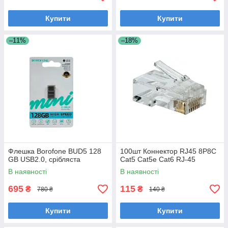
Купити
Купити
–11%
–18%
Флешка Borofone BUD5 128
100шт Коннектор RJ45 8P8C
GB USB2.0, срібляста
Cat5 Cat5e Cat6 RJ-45
В наявності
В наявності
695
115
₴
₴
780 ₴
140 ₴
Купити
Купити