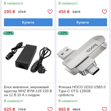
В наявності
В наявності
295
455
₴
₴
370 ₴
530 ₴
Купити
Купити
–19%
–12%
Блок живлення, мережевий
Флешка HOCO UD10 USB3.0
адаптер MHZ BYM-128 220 В
Type-C OTG 128GB,
на 12 В 10 А з гніздом
срібляста
прикурювача 9104
В наявності
В наявності
625
865
₴
₴
770 ₴
980 ₴