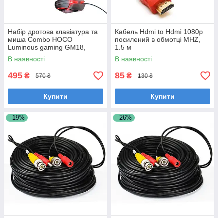
Набір дротова клавіатура та
Кабель Hdmi to Hdmi 1080p
миша Combo HOCO
посилений в обмотці MHZ,
Luminous gaming GM18,
1.5 м
чорний
В наявності
В наявності
495
85
₴
₴
570 ₴
130 ₴
Купити
Купити
–19%
–26%