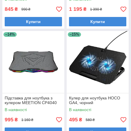
845
1 195
₴
₴
990 ₴
1 390 ₴
Купити
Купити
–14%
–15%
Підставка для ноутбука з
Кулер для ноутбука HOCO
кулером MEETION CP4040
GA4, чорний
В наявності
В наявності
995
495
₴
₴
1 160 ₴
580 ₴