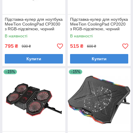
Підставка-кулер для ноутбука
Підставка-кулер для ноутбука
MeeTion CoolingPad CP3030
MeeTion CoolingPad CP2020
з RGB-підсвіткою, чорний
з RGB-підсвіткою, чорний
В наявності
В наявності
795
515
₴
₴
930 ₴
600 ₴
Купити
Купити
–15%
–15%