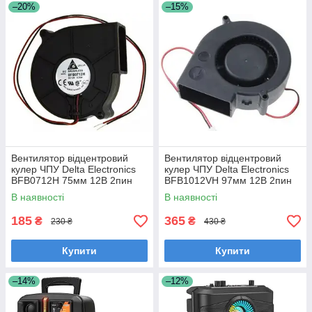
–20%
–15%
Вентилятор відцентровий
Вентилятор відцентровий
кулер ЧПУ Delta Electronics
кулер ЧПУ Delta Electronics
BFB0712H 75мм 12В 2пин
BFB1012VH 97мм 12В 2пин
В наявності
В наявності
185
365
₴
₴
230 ₴
430 ₴
Купити
Купити
–14%
–12%