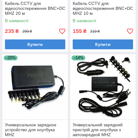
Кабель CCTV для
Кабель CCTV для
відеоспостереження BNC+DC
відеоспостереження BNC+DC
MHZ 20 м
MHZ 10 м
В наявності
В наявності
235
155
₴
₴
290 ₴
210 ₴
Купити
Купити
–20%
–14%
Универсальное зарядное
Універсальний зарядний
устройство для ноутбука
пристрій для ноутбука з
MHZ
автозарядкой MHZ