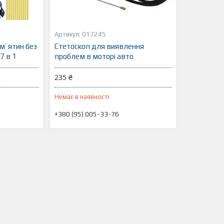
017245
м’ ятин без
Стетоскоп для виявлення
7 в 1
проблем в моторі авто
235 ₴
Немає в наявності
+380 (95) 005-33-76