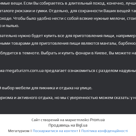
димые вещи. Если Вы собираетесь в длительный поход, конечно, луч
каталоге рюкзаки и сумки. Отдельно, для сохранности Ваших вещей т
ходе. Чтобы было удобно нести с собой всякие нужные мелочи, стоит
ю и пылью.
зательно нужно будет купить все для приготовления пищи, например
ными товарами для приготовления пищи являются мангалы, барбекю,
лудится в темноте. Выбрать и купить фонари в Киеве, Вы можете на 
ма megaturizm.com.ua предлагает ознакомиться с разделом надувные
выбор мебели для пикника и отдыха на улице.
изма и активного отдыха, но мы с уверенностью можем сказать: у н
Prom.ua
Сайт створений на маркетплейсі
Продавець на Bigl.ua
Мегатуризм |
Поскаржитися на контент
|
Політика конфіденційності