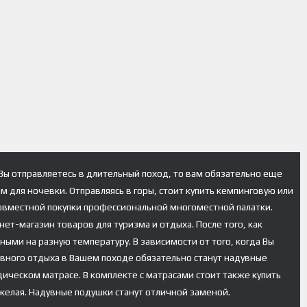
 Вы отправляетесь в длительный поход, то вам обязательно еще
 для ночевки. Отправляясь в горы, стоит купить кемпинговую или
совместной покупки профессиональной многоместной палатки.
ет-магазин товаров для туризма и отдыха. После того, как
ыми на разную температуру. В зависимости от того, когда Вы
ивного отдыха в Вашем походе обязательно станут надувные
ическом матрасе. В комплекте с матрасами стоит также купить
яжелая. Надувные подушки станут отличной заменой.