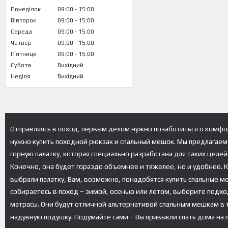
Понеділок
09:00
15:00
Вівторок
09:00
15:00
Середа
09:00
15:00
Четвер
09:00
15:00
Пʼятниця
09:00
15:00
Субота
Вихідний
Неділя
Вихідний
Отправляясь в поход, первым делом нужно позаботиться о комфор
нужно купить походной рюкзак и спальный мешок. Мы предлагаем 
горную палатку, которая специально разработана для таких целе
Конечно, она будет гораздо объемнее и тяжелее, но и удобнее. 
выбрали палатку, Вам, возможно, понадобятся купить спальные м
собираетесь в поход – зимой, осенью или летом, выберите подх
матрасы. Они будут отличной альтернативой спальным мешкам в т
надувную подушку. Подумайте сами – Вы привыкли спать дома на 