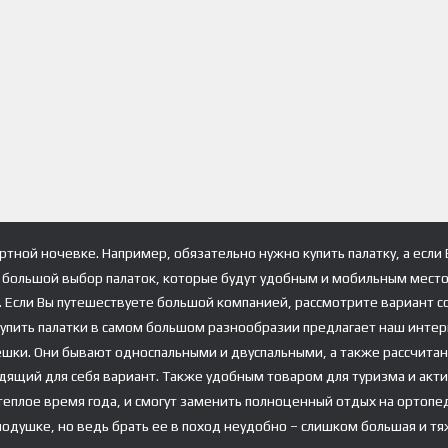
тной ночевке. Например, обязательно нужно купить палатку, а если
большой выбор палаток, которые будут удобным и мобильным местом
й. Если Вы путешествуете большой компанией, рассмотрите вариант 
Купить палатки в самом большом разнообразии предлагает наш интерн
ешки. Они бывают односпальными и двуспальными, а также рассчитанн
одящий для себя вариант. Также удобным товаром для туризма и акт
еплое время года, и смогут заменить полноценный отдых на ортопед
подушке, но ведь брать ее в поход неудобно – слишком большая и т