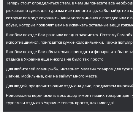
Теперь стоит определиться с тем, в чем Вы понесете все необхо
рюкзаков и сумок для туризма и активного отдыха Вы найдете в 
которые помогут сохранить Ваши воспоминания о поездке или о по
обуви, которые позволят Вам не испачкать остальные вещи грязь
В любом походе Вам рано или поздно захочется. Поэтому Вам обя
испортившимися, пригодятся сумки-холодильники. Также популяр
В любом походе Вам обязательно пригодятся фонари, чтобы не заб
отдыха в Украине еще никогда не было так просто.
Для любителей ловли рыбы, интернет-магазин товаров для туриз
Легкие, мобильные, они не займут много места.
Для людей, предпочитающих отдых на даче, предлагаем широкий 
Невозможно перечислить весь ассортимент наших товаров для тур
туризма и отдыха в Украине теперь просто, как никогда!