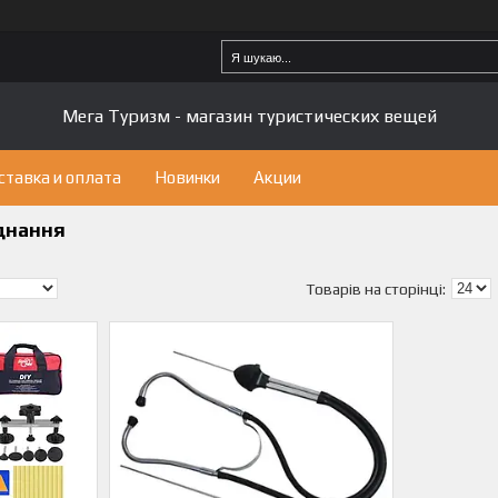
Мега Туризм - магазин туристических вещей
ставка и оплата
Новинки
Акции
днання