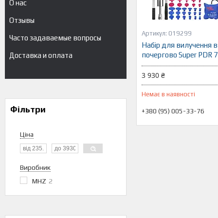
О нас
Отзывы
019299
Часто задаваемые вопросы
Набір для вилучення в
почергово Super PDR 7
Доставка и оплата
3 930 ₴
Немає в наявності
Фільтри
+380 (95) 005-33-76
Ціна
Виробник
MHZ
2