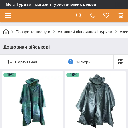
Мега Туризм - магазин туристических вещей
Товари та послуги
Активний відпочинок і туризм
Аксе
Дощовики військові
Сортування
0
Фільтри
–16%
–16%