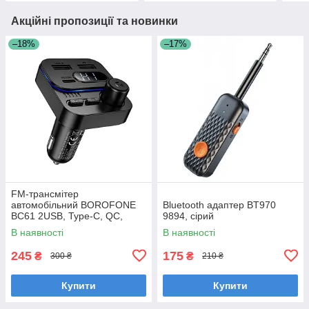
Акційні пропозиції та новинки
–18%
–17%
FM-трансмітер
автомобільний BOROFONE
Bluetooth адаптер BT970
BC61 2USB, Type-C, QC,
9894, сірий
чорний
В наявності
В наявності
245
175
₴
₴
300 ₴
210 ₴
Купити
Купити