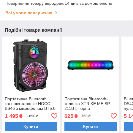
Повернення товару впродовж 14 днів за домовленістю
Всі умови повернення
Подібні товари компанії
Портативна Bluetooth
Портативна Bluetooth-
Blue
колонка караоке HOCO
колонка XTRIKE ME SP-
DS42
BS46 з мікрофоном BT5.0,
211BT, чорна
пуль
чорна
1 495
625
5 1
₴
₴
1 690 ₴
760 ₴
Купити
Купити