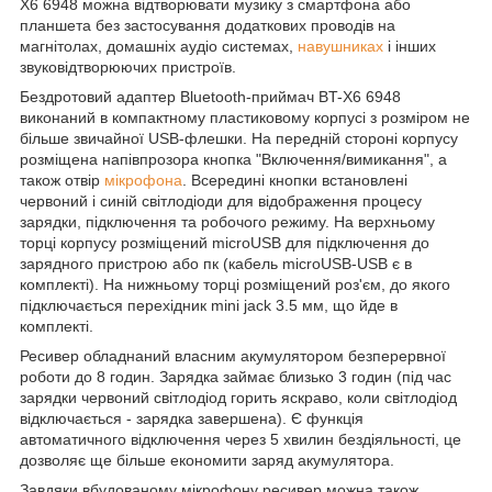
X6 6948 можна відтворювати музику з смартфона або
планшета без застосування додаткових проводів на
магнітолах, домашніх аудіо системах,
навушниках
і інших
звуковідтворюючих пристроїв.
Бездротовий адаптер Bluetooth-приймач BT-X6 6948
виконаний в компактному пластиковому корпусі з розміром не
більше звичайної USB-флешки. На передній стороні корпусу
розміщена напівпрозора кнопка "Включення/вимикання", а
також отвір
мікрофона
. Всередині кнопки встановлені
червоний і синій світлодіоди для відображення процесу
зарядки, підключення та робочого режиму. На верхньому
торці корпусу розміщений microUSB для підключення до
зарядного пристрою або пк (кабель microUSB-USB є в
комплекті). На нижньому торці розміщений роз'єм, до якого
підключається перехідник mini jack 3.5 мм, що йде в
комплекті.
Ресивер обладнаний власним акумулятором безперервної
роботи до 8 годин. Зарядка займає близько 3 годин (під час
зарядки червоний світлодіод горить яскраво, коли світлодіод
відключається - зарядка завершена). Є функція
автоматичного відключення через 5 хвилин бездіяльності, це
дозволяє ще більше економити заряд акумулятора.
Завдяки вбудованому мікрофону ресивер можна також