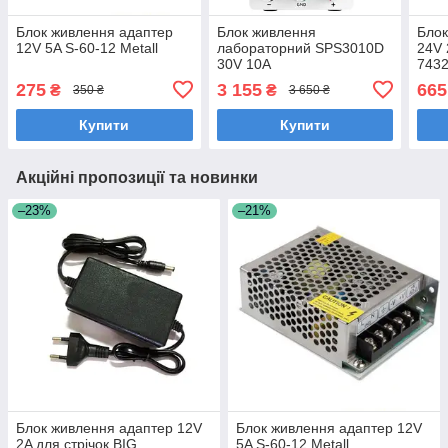
Блок живлення адаптер
Блок живлення
Блок
12V 5A S-60-12 Metall
лабораторний SPS3010D
24V 
30V 10A
743
275
3 155
665
₴
₴
350 ₴
3 650 ₴
Купити
Купити
Акційні пропозиції та новинки
–23%
–21%
Блок живлення адаптер 12V
Блок живлення адаптер 12V
2A для стрічок BIG
5A S-60-12 Metall