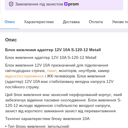
Замовлення під захистом
Опис
Характеристики
Доставка
Оплата
Умови п
Опис
Блок живлення адаптер 12V 10A S-120-12 Metall
Блок живлення адаптер 12V 10A S-120-12 Metall
Блок живлення 12V 10А призначений для підключення
світлодіодних стрічок,
ламп
, моніторів, ноутбуків, камер
відеоспостереження
і ЖК-телевізорів. Блок живлення
(адаптер) 12V 10A має стабілізовану вихідна напруга 12V
постійного струму.
Цей блок живлення має захисний перфорований корпус, який
забезпечує відмінне пасивне охолодження. Блок живлення S-
120-12 володіє відмінною стабільністю вихідної напруги,
захист від короткого замикання захист від перевантаження.
Технічні характеристики блоку живлення 10А:
• Тип блоку живлення: імпульсний;