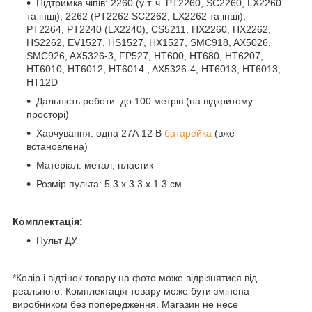
Підтримка чіпів: 2260 (у т. ч. PT2260, SC2260, LX2260
та інші), 2262 (PT2262 SC2262, LX2262 та інші),
PT2264, PT2240 (LX2240), CS5211, HX2260, HX2262,
HS2262, EV1527, HS1527, HX1527, SMC918, AX5026,
SMC926, AX5326-3, FP527, HT600, HT680, HT6207,
HT6010, HT6012, HT6014 , AX5326-4, HT6013, HT6013,
HT12D
Дальність роботи: до 100 метрів (на відкритому
просторі)
Харчування: одна 27А 12 В
батарейка
(вже
встановлена)
Матеріал: метал, пластик
Розмір пульта: 5.3 х 3.3 х 1.3 см
Комплектація:
Пульт ДУ
*Колір і відтінок товару на фото може відрізнятися від
реального. Комплектація товару може бути змінена
виробником без попередження. Магазин не несе