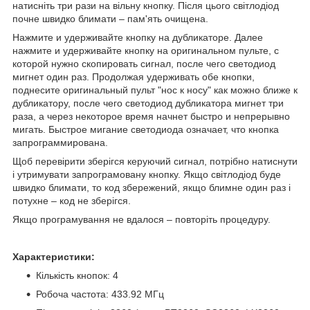
натисніть три рази на вільну кнопку. Після цього світлодіод
почне швидко блимати – пам'ять очищена.
Нажмите и удерживайте кнопку на дубликаторе. Далее
нажмите и удерживайте кнопку на оригинальном пульте, с
которой нужно скопировать сигнал, после чего светодиод
мигнет один раз. Продолжая удерживать обе кнопки,
поднесите оригинальный пульт "нос к носу" как можно ближе к
дубликатору, после чего светодиод дубликатора мигнет три
раза, а через некоторое время начнет быстро и непрерывно
мигать. Быстрое мигание светодиода означает, что кнопка
запрограммирована.
Щоб перевірити зберігся керуючий сигнал, потрібно натиснути
і утримувати запрограмовану кнопку. Якщо світлодіод буде
швидко блимати, то код збережений, якщо блимне один раз і
потухне – код не зберігся.
Якщо програмування не вдалося – повторіть процедуру.
Характеристики:
Кількість кнопок: 4
Робоча частота: 433.92 МГц