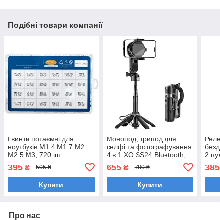
Подібні товари компанії
Гвинти потаємні для
Монопод, трипод для
Реле
ноутбуків M1.4 М1.7 М2
селфі та фотографування
безд
М2.5 M3, 720 шт.
4 в 1 XO SS24 Bluetooth,
2 пу
чорний
395
655
385
₴
₴
505 ₴
780 ₴
Купити
Купити
Про нас