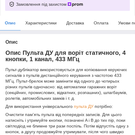
Замовлення під захистом
Опис
Характеристики
Доставка
Оплата
Умови п
Опис
Опис Пульта ДУ для воріт статичного, 4
кнопки, 1 канал, 433 МГц
Пульт-дублікатор використовується для копіювання керуючих
сигналів з пультів дистанційного керування з частотою 433
МГц. Пульт-брелок може замінити від одного до чотирьох
різних пультів одночасно: від автоматики гаражних воріт
(секційних, промислових, відкатних, розпашних), шлагбаумів,
ролетів, автомобільних замків і т. д.
Для використання універсального
пульта ДУ
потрібно:
Очистити пам'ять пульта від попередніх записів. Для цього
натисніть і утримуйте кнопки, позначені A і B до тих пір, поки
світлодіод не блимне три рази поспіль. Потім відпустіть одну з
кнопок, а другу продовжуйте утримувати, після чого швидко