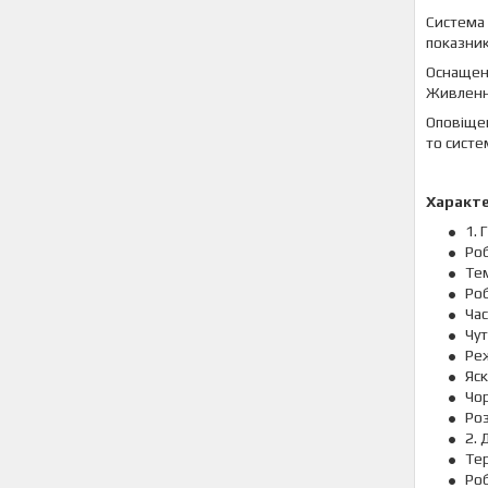
Система 
показник
Оснащена
Живлення
Оповіщен
то систе
Характ
1. 
Роб
Тем
Ро
Час
Чут
Ре
Яск
Чор
Роз
2. 
Те
Роб