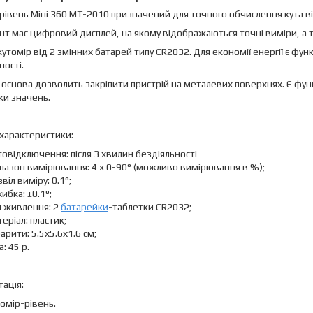
рівень Міні 360 MT-2010 призначений для точного обчислення кута ві
нт має цифровий дисплей, на якому відображаються точні виміри, а 
утомір від 2 змінних батарей типу CR2032. Для економії енергії є ф
ності.
 основа дозволить закріпити пристрій на металевих поверхнях. Є функц
ки значень.
 характеристики:
овідключення: після 3 хвилин бездіяльності
пазон вимірювання: 4 х 0-90° (можливо вимірювання в %);
віл виміру: 0.1°;
ибка: ±0.1°;
п живлення: 2
батарейки
-таблетки CR2032;
еріал: пластик;
арити: 5.5х5.6х1.6 см;
а: 45 р.
ація:
омір-рівень.