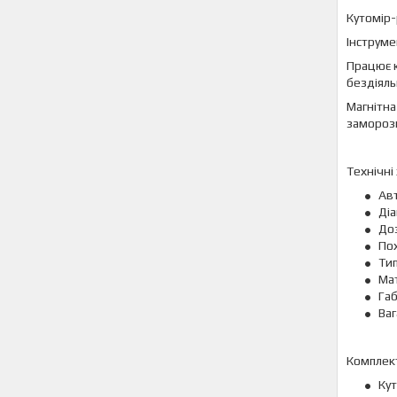
Кутомір-
Інструме
Працює к
бездіяль
Магнітна
замороз
Технічні
Авт
Діа
Доз
Пох
Ти
Мат
Габ
Ваг
Комплект
Кут