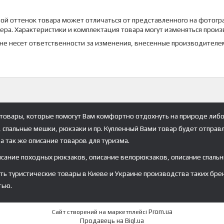
ой оттенок товара может отличаться от представленного на фотогра
ера. Характеристики и комплектация товара могут изменяться прои
 не несет ответственности за изменения, внесенные производителе
товары, которые помогут Вам комфортно отдохнуть на природе либо
, спальные мешки, рюкзаки и пр. Купленный Вами товар будет отправ
а так же описание товаров для туризма.
исание походных рюкзаков, описание велорюкзаков, описание спальн
туристические товары в Киеве и Украине производства таких брендов ка
тью.
Prom.ua
Сайт створений на маркетплейсі
Продавець на Bigl.ua