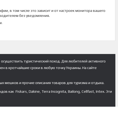
фии, в том числе это зависит и от настроек монитора вашего
зводителем без уведомления.
м.
 осуществить туристический поход. Для любителей активного
лен в кротчайшие сроки в любую точку Украины. На сайте
ых мешков и прочие описания товаров для туризма и отдыха.
к Fiskars, Dakine, Terra Incognita, Bailong, Cellfast, Intex. Эти