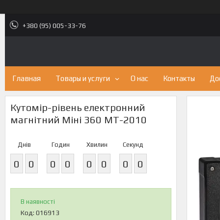
+380 (95) 005-33-76
Главная
Товары и услуги
О нас
Контакты
До
Кутомір-рівень електронний
магнітний Міні 360 MT-2010
Днів
Годин
Хвилин
Секунд
0
0
0
0
0
0
0
0
В наявності
Код:
016913