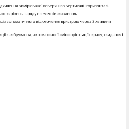
дхилення вимірюваної поверхні по вертикалі і горизонталі.
також рівень заряду елементів живлення.
ункція автоматичного відключення пристрою через 3 хвилини
ії калібрування, автоматичної зміни орієнтації екрану, скидання і