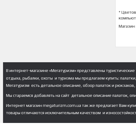
* Цветов
компьют
Магазин
В интернет-магазине «Мегатуризм» представлены туристические 
отдыха, рыбалки, охоты и туризма мы предлагаем купить: палатки
Мегатуризм есть детальное описание, обзор палаток и рюкзаков, 
Мы стараемся добавлять на сайт детальное описание палаток, оп
Интернет магазин megaturizm.com.ua так же предлагает Вам купить 
товары отличаются исключительным качеством и износостойкос