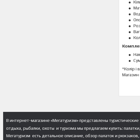
Кіл
Мат
Вод
Опо
Роз
Ваг
Кол
Комплек
На
Сум
*Колір і
Магазин 
В интернет-магазине «Мегатуризм» представлены туристические 
отдыха, рыбалки, охоты и туризма мы предлагаем купить: палатки
Мегатуризм есть детальное описание, обзор палаток и рюкзаков, 