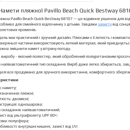
Намети пляжної Pavillo Beach Quick Bestway 681
яжна Pavillo Beach Quick Bestway 68107 — це відмінне рішення для ві
собливо для сімейного відпочинку з дітьми. Завдяки
захисту
від сонця
олетових променів.
ель має практичний і зручний дизайн. Плюсами є її легкість і компактн
верхньої частини використовують легкий матеріал, який приєднується
жна зміцнити намет у вітряну погоду.
 виробу - якісний поліестер, який оброблений поліуретановим прос
 напівавтоматичний тип складання. Виріб дуже легко збирається, за
делі все продумано для зручного використання, комфортного зберіга
еристики
:
: намету;
значення: пляжні;
ткість: двомісні;
струкція: одношарова;
 складання: напівавтоматичний;
ист від ультрафіолету: UPF 80+;
рма: полусфера;
бливості: внутрішні кишені, захист від UV;