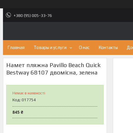
+380 (95) 005-33-76
Главная
Товары и услуги
О нас
Контакты
До
Намет пляжна Pavillo Beach Quick
Bestway 68107 двомісна, зелена
Немає в наявності
Код:
017754
845 ₴