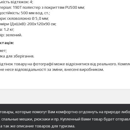
ькість відтяжок: 4;
еріал: 190T поліестер з покриттям PU500 мм;
остійкість: 500 мм вод. ст.;
ри: скловолокно Ø 5,0 мм;
міри (ДхШхВ): 200х120х90 см;
а: 1.2 кг;
ір: зелений.
тація:
мет;
ка для зберігання.
 відтінок товару на фотографії може відрізнятися від реального. Ко
не несе відповідальності за зміни, внесені виробником.
товары, которые помогут Вам комфортно отдохнуть на природе либо
, спальные мешки, рюкзаки и пр. Купленный Вами товар будет отправ
а так же описание товаров для туризма.