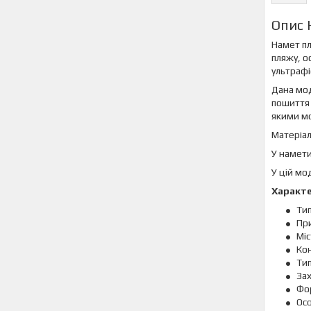
Опис 
Намет пл
пляжу, о
ультрафі
Дана мод
пошиття 
якими мо
Матеріал
У намети
У цій мо
Характ
Тип
При
Міс
Кон
Тип
Зах
Фо
Осо