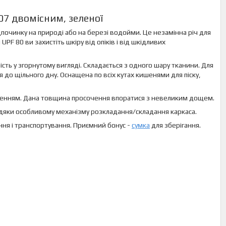
07 двомісним, зеленої
дпочинку на природі або на березі водойми. Це незамінна річ для
 UPF 80 ви захистіть шкіру від опіків і від шкідливих
ість у згорнутому вигляді. Складається з одного шару тканини. Для
 до щільного дну. Оснащена по всіх кутах кишенями для піску,
оченням. Дана товщина просочення впоратися з невеликим дощем.
вдяки особливому механізму розкладання/складання каркаса.
ння і транспортування. Приємний бонус -
сумка
для зберігання.