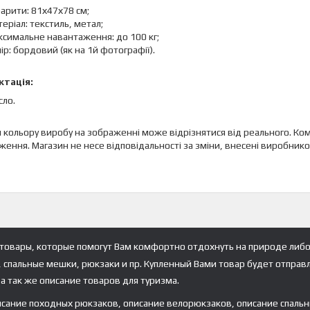
арити: 81х47х78 см;
еріал: текстиль, метал;
симальне навантаження: до 100 кг;
ір: бордовий (як на 1й фотографії).
тація:
сло.
и кольору виробу на зображенні може відрізнятися від реального. К
ення. Магазин не несе відповідальності за зміни, внесені виробнико
товары, которые помогут Вам комфортно отдохнуть на природе либо
, спальные мешки, рюкзаки и пр. Купленный Вами товар будет отправ
а так же описание товаров для туризма.
исание походных рюкзаков, описание велорюкзаков, описание спальн