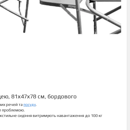
ею, 81х47х78 см, бордового
них речей та
посуду
.
де проблемою.
 текстильне сидіння витримують навантаження до 100 кг