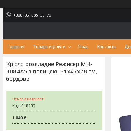
+380 (95) 005-33-76
Главная
Товары и услуги
О нас
Контакты
До
Крісло розкладне Режисер MH-
3084AS з полицею, 81х47х78 см,
бордове
Немає в наявності
Код:
018137
1 040 ₴