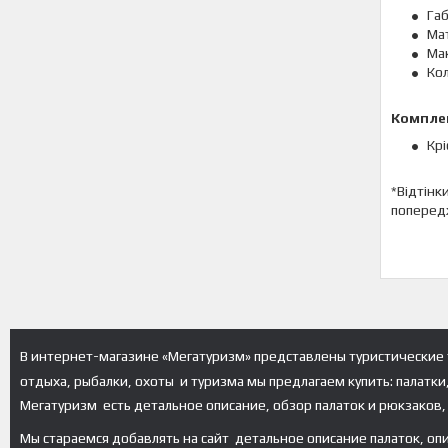
Габ
Мат
Мак
Кол
Комплек
Крі
*Відтінк
попередж
В интернет-магазине «Мегатуризм» представлены туристические 
отдыха, рыбалки, охоты и туризма мы предлагаем купить: палатки
Мегатуризм есть детальное описание, обзор палаток и рюкзаков, 
Мы стараемся добавлять на сайт детальное описание палаток, оп