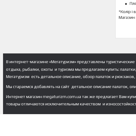
Пл
*Колір і
Магазин 
В интернет-магазине «Мегатуризм» представлены туристические 
отдыха, рыбалки, охоты и туризма мы предлагаем купить: палатки
Мегатуризм есть детальное описание, обзор палаток и рюкзаков, 
Мы стараемся добавлять на сайт детальное описание палаток, оп
Интернет магазин megaturizm.com.ua так же предлагает Вам купить 
товары отличаются исключительным качеством и износостойкос