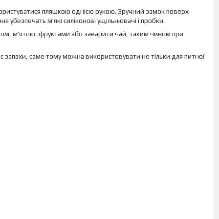
користуватися пляшкою однією рукою. Зручний замок поверх
ня убезпечать м'які силіконові ущільнювачі і пробки.
ном, м'ятою, фруктами або заварити чай, таким чином при
ає запахи, саме тому можна використовувати не тільки для питної