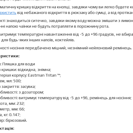
матичну кришку відкриття на кнопці, завдяки чому ви легко будете 
ахистить
від небажаного відкриття в рюкзаку або сумці, а від протікан
кті знаходиться ситечко, завдяки якому воду можна змішати з лимо
ні напою чаїнки не будуть потрапляти в порожнину рота.
витримує температурні навантаження від -5 до +96 градусів, не вбир
й для будь-яких інших напоїв, коктейлів.
ності носіння передбачено міцний, незнімний нейлоновий ремінець.
еристики:
: Пляшка для води
 кришки: відкидна, знімна;
еріал корпусу: Eastman Tritan ™;
єм, мл: 500;
 закриття: засувка;
бливості: з дозатором;
бливості: витримує температуру від -5 до +96, ремінець для носіння;
ота, мм: 232;
метр, мм: 66;
а, кг: 0.147;
ір: бірюзовий.
тація: