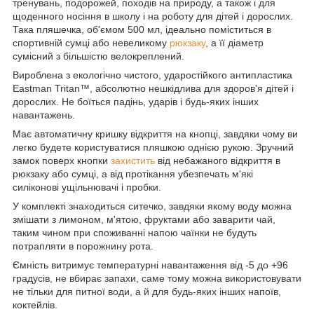
тренувань, подорожей, походів на природу, а також і для
щоденного носіння в школу і на роботу для дітей і дорослих.
Така пляшечка, об'ємом 500 мл, ідеально поміститься в
спортивній сумці або невеликому
рюкзаку
, а її діаметр
сумісний з більшістю велокреплений.
Вироблена з екологічно чистого, ударостійкого антипластика
Eastman Tritan™, абсолютно нешкідлива для здоров'я дітей і
дорослих. Не боїться падінь, ударів і будь-яких інших
навантажень.
Має автоматичну кришку відкриття на кнопці, завдяки чому ви
легко будете користуватися пляшкою однією рукою. Зручний
замок поверх кнопки
захистить
від небажаного відкриття в
рюкзаку або сумці, а від протікання убезпечать м'які
силіконові ущільнювачі і пробки.
У комплекті знаходиться ситечко, завдяки якому воду можна
змішати з лимоном, м'ятою, фруктами або заварити чай,
таким чином при споживанні напою чаїнки не будуть
потрапляти в порожнину рота.
Ємність витримує температурні навантаження від -5 до +96
градусів, не вбирає запахи, саме тому можна використовувати
не тільки для питної води, а й для будь-яких інших напоїв,
коктейлів.