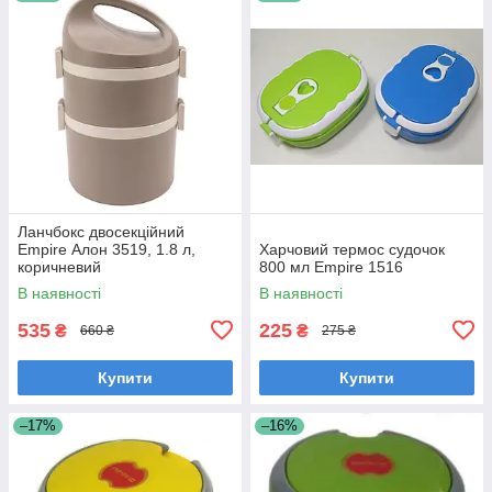
Ланчбокс двосекційний
Empire Алон 3519, 1.8 л,
Харчовий термос судочок
коричневий
800 мл Empire 1516
В наявності
В наявності
535
225
₴
₴
660 ₴
275 ₴
Купити
Купити
–17%
–16%