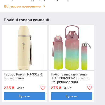
Всі умови повернення
Подібні товари компанії
Термос Pinkah PJ-3317-1
Набір пляшок для води
500 мл, білий
9045 300-900-2000 мл, 3
шт., різнобарвний
235
275
₴
₴
355 ₴
330 ₴
Купити
Купити