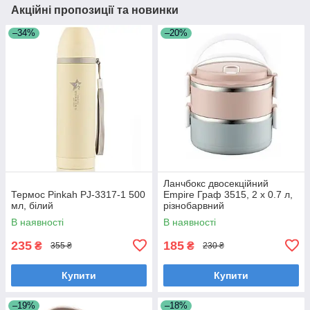
Акційні пропозиції та новинки
–34%
–20%
Ланчбокс двосекційний
Термос Pinkah PJ-3317-1 500
Empire Граф 3515, 2 х 0.7 л,
мл, білий
різнобарвний
В наявності
В наявності
235
185
₴
₴
355 ₴
230 ₴
Купити
Купити
–19%
–18%