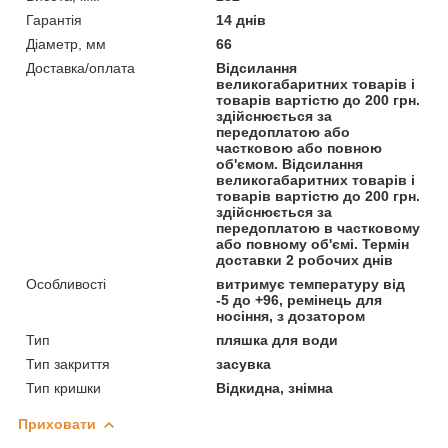
Гарантія
14 днів
Діаметр, мм
66
Доставка/оплата
Відсилання
великогабаритних товарів і
товарів вартістю до 200 грн.
здійснюється за
передоплатою або
частковою або повною
об'ємом. Відсилання
великогабаритних товарів і
товарів вартістю до 200 грн.
здійснюється за
передоплатою в частковому
або повному об'ємі. Термін
доставки 2 робочих днів
Особливості
витримує температуру від
-5 до +96, ремінець для
носіння, з дозатором
Тип
пляшка для води
Тип закриття
засувка
Тип кришки
Відкидна, знімна
Приховати