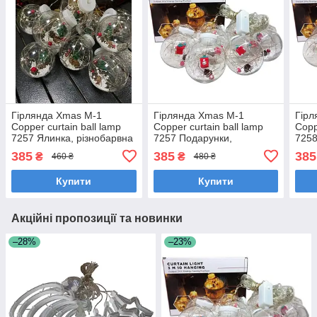
Гірлянда Xmas M-1
Гірлянда Xmas M-1
Гір
Copper curtain ball lamp
Copper curtain ball lamp
Copp
7257 Ялинка, різнобарвна
7257 Подарунки,
7258
різнобарвна
біле
385
385
385
₴
₴
460 ₴
480 ₴
Купити
Купити
Акційні пропозиції та новинки
–28%
–23%