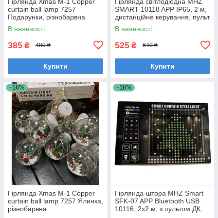
Гірлянда Xmas M-1 Copper
Гірлянда світлодіодна MHZ
curtain ball lamp 7257
SMART 10118 APP IP65, 2 м,
Подарунки, різнобарвна
дистанційне керування, пульт
ДК
В наявності
В наявності
385
525
₴
₴
480 ₴
640 ₴
Купити
Купити
–16%
–16%
Гірлянда Xmas M-1 Copper
Гірлянда-штора MHZ Smart
curtain ball lamp 7257 Ялинка,
SFK-07 APP Bluetooth USB
різнобарвна
10116, 2х2 м, з пультом ДК,
різнобарвна