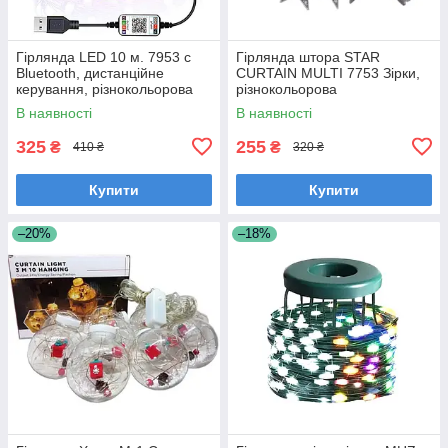
Гірлянда LED 10 м. 7953 c
Гірлянда штора STAR
Bluetooth, дистанційне
CURTAIN MULTI 7753 Зірки,
керування, різнокольорова
різнокольорова
В наявності
В наявності
325
255
₴
₴
410 ₴
320 ₴
Купити
Купити
–20%
–18%