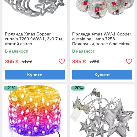
Гірлянда Xmas Copper
Гірлянда Xmas WW-1 Copper
curtain 7260 9WW-1, 3x0.7 м,
curtain ball lamp 7258
жовтий світло
Подарунки, тепле біле світло
В наявності
В наявності
365
385
₴
₴
510 ₴
500 ₴
Купити
Купити
–21%
–20%