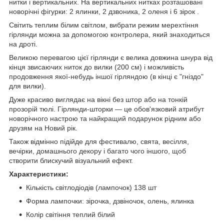
нитки і вертикальних. На вертикальних нитках розташовані
новорічні фігурки: 2 ялинки, 2 дзвоника, 2 оленя і 6 зірок .
Світить теплим білим світлом, вибрати режим мерехтіння
гірлянди можна за допомогою контролера, який знаходиться
на дроті.
Великою перевагою цієї гірлянди є велика довжина шнура від
кінця звисаючих ниток до вилки (200 см) і можливість
продовження якої-небудь іншої гірляндою (в кінці є "гніздо"
для вилки).
Дуже красиво виглядає на вікні без штор або на тонкій
прозорій тюлі. Гірлянди-шторки — це обов'язковий атрибут
новорічного настрою та найкращий подарунок рідним або
друзям на Новий рік.
Також відмінно підійде для фестивалю, свята, весілля,
вечірки, домашнього декору і багато чого іншого, щоб
створити блискучий візуальний ефект.
Характеристики:
Кількість світлодіодів (лампочок) 138 шт
Форма лампочки: зірочка, дзвіночок, олень, ялинка
Колір світіння теплий білий