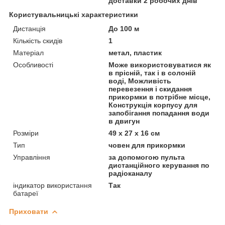
доставки 2 робочих днів
Користувальницькі характеристики
Дистанція
До 100 м
Кількість скидів
1
Матеріал
метал, пластик
Особливості
Може використовуватися як
в прісній, так і в солоній
воді, Можливість
перевезення і скидання
прикормки в потрібне місце,
Конструкція корпусу для
запобігання попадання води
в двигун
Розміри
49 х 27 х 16 см
Тип
човен для прикормки
Управління
за допомогою пульта
дистанційного керування по
радіоканалу
індикатор використання
Так
батареї
Приховати