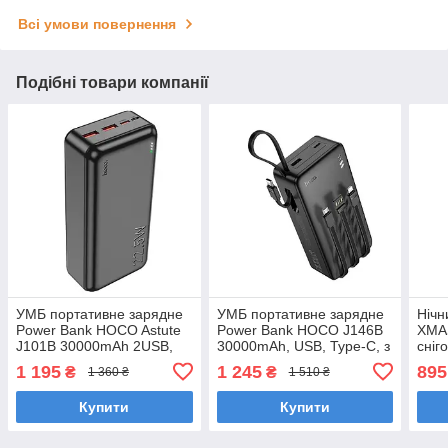
Всі умови повернення
Подібні товари компанії
УМБ портативне зарядне
УМБ портативне зарядне
Нічн
Power Bank HOCO Astute
Power Bank HOCO J146B
XMA
J101B 30000mAh 2USB,
30000mAh, USB, Type-C, з
сніг
Type-C, QC, чорне
вбудованими кабелями,
1 195
1 245
895
₴
₴
1 360 ₴
1 510 ₴
чорний
Купити
Купити