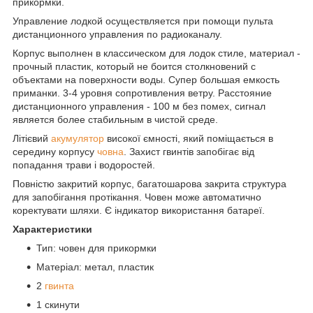
прикормки.
Управление лодкой осуществляется при помощи пульта
дистанционного управления по радиоканалу.
Корпус выполнен в классическом для лодок стиле, материал -
прочный пластик, который не боится столкновений с
объектами на поверхности воды. Супер большая емкость
приманки. 3-4 уровня сопротивления ветру. Расстояние
дистанционного управления - 100 м без помех, сигнал
является более стабильным в чистой среде.
Літієвий
акумулятор
високої ємності, який поміщається в
середину корпусу
човна
. Захист гвинтів запобігає від
попадання трави і водоростей.
Повністю закритий корпус, багатошарова закрита структура
для запобігання протікання. Човен може автоматично
коректувати шляхи. Є індикатор використання батареї.
Характеристики
Тип: човен для прикормки
Матеріал: метал, пластик
2
гвинта
1 скинути