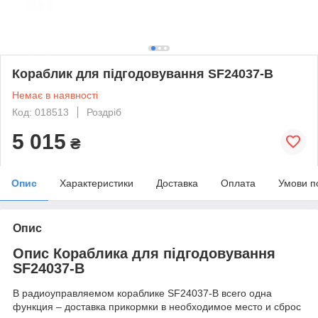
Кораблик для підгодовування SF24037-B
Немає в наявності
Код: 018513
Роздріб
5 015
₴
Опис
Характеристики
Доставка
Оплата
Умови п
Опис
Опис Кораблика для підгодовування
SF24037-B
В радиоуправляемом кораблике SF24037-B всего одна
функция – доставка прикормки в необходимое место и сброс