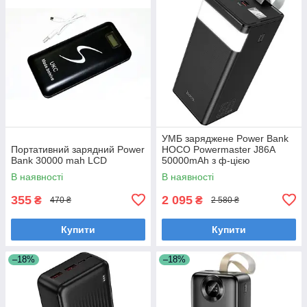
УМБ заряджене Power Bank
Портативний зарядний Power
HOCO Powermaster J86A
Bank 30000 mah LCD
50000mAh з ф-цією
настільної лампи, чорне
В наявності
В наявності
355
2 095
₴
₴
470 ₴
2 580 ₴
Купити
Купити
–18%
–18%