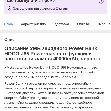
Що таке купити з Пром?
Замовлення під захистом
Опис
Характеристики
Доставка
Оплата
Умови п
Опис
Описание УМБ зарядного Power Bank
HOCO J86 Powermaster с функцией
настольной лампы 40000mAh, черного
УМБ зарядное Power Bank HOCO J86 Powermaster – это
портативное зарядное устройство емкостью 40000 мАч
создано по самым передовым технологиям.
Power Bank изготовлен из качественных, огнестойких
материалов. Сверху на корпусе расположен светодиодный
цифровой дисплей, который показывает уровень остаточной
энергии. Сбоку находится кнопка управления встроенной
лампы. Она создана специально для более удобного
использования устройства. Вы сможете одновременно