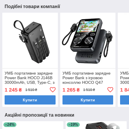
Подібні товари компанії
УМБ портативне зарядне
УМБ портативне зарядне
УМБ 
Power Bank HOCO J146B
Power Bank з ігровою
Powe
30000mAh, USB, Type-C, з
консоллю HOCO Q47
3000
вбудованими кабелями,
10000 mAh, Type-C, QC,
1 245
1 265
1 8
₴
₴
1 510 ₴
1 510 ₴
чорний
чорне
Купити
Купити
Акційні пропозиції та новинки
–24%
–19%