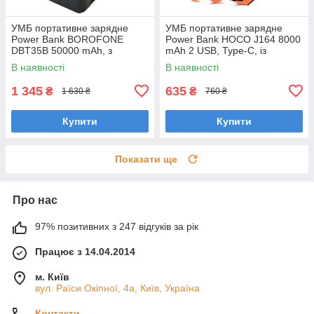
УМБ портативне зарядне
УМБ портативне зарядне
Power Bank BOROFONE
Power Bank HOCO J164 8000
DBT35B 50000 mAh, з
mAh 2 USB, Type-C, із
вбудованими кабелями,
сонячною панеллю, чорне
В наявності
В наявності
чорне 1420
1 345
635
₴
₴
1 630 ₴
760 ₴
Купити
Купити
Показати ще
Про нас
97% позитивних з 247 відгуків за рік
Працює з 14.04.2014
м. Київ
вул. Раїси Окіпної, 4а, Київ, Україна
Контакти