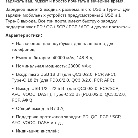
заряжать ваш гаджет и просто почитать в вечернее время.
Зарядное имеет 2 входных разъема micro USB и Type-C. Для
зарядки мобильных устройств предусмотрены 2 USB и 1
Type-C выхода. Все три порта имеют быструю зарядку,
поддерживают PD / QC / SCP / FCP / AFC и другие протоколы.
Характеристики:
Назначение: для ноутбуков, для планшетов, для
телефонов;
Емкость батареи: 40000 мАч, 148 Втч;
Номинальная мощность: 23600 мАч;
Вход: micro USB 18 Вт (для QC3.0/2.0, FCP, AFC),
Тype-C 18 Вт (для PD3.0/2.0, QC3.0/2.0, FCP, AFC);
Выход: USB 1/2 - 22,5 Вт (для QC3.0/2.0, FCP/SCP,
AFC, VOOC, DASH), Тype-C 20 Вт (PD3.0/2.0, QC3.0/2.0,
FCP, АФК);
Общий выход: 5 В / 3 А;
Поддержка протоколов зарядки: PD, QC, FCP / SCP,
AFC, VOOC, DASH и т. д.;
Индикация: дисплей;