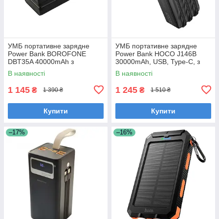
УМБ портативне зарядне
УМБ портативне зарядне
Power Bank BOROFONE
Power Bank HOCO J146B
DBT35A 40000mAh з
30000mAh, USB, Type-C, з
вбудованими кабелями,
вбудованими кабелями,
В наявності
В наявності
чорне
чорний
1 145
1 245
₴
₴
1 390 ₴
1 510 ₴
Купити
Купити
–17%
–16%