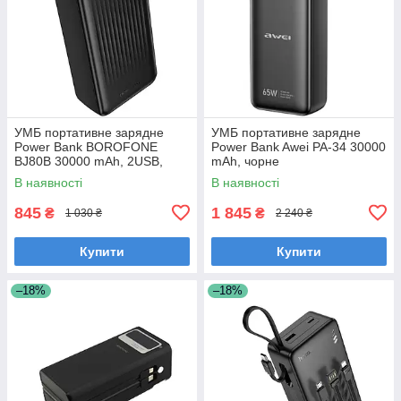
УМБ портативне зарядне
УМБ портативне зарядне
Power Bank BOROFONE
Power Bank Awei PA-34 30000
BJ80B 30000 mAh, 2USB,
mAh, чорне
Type-C, 2A, QC 22.5W, чорне
В наявності
В наявності
845
1 845
₴
₴
1 030 ₴
2 240 ₴
Купити
Купити
–18%
–18%