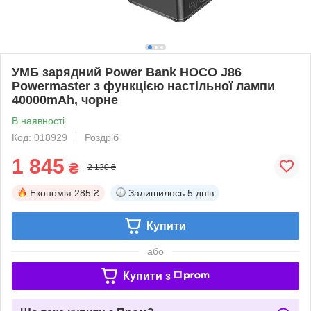
УМБ зарядний Power Bank HOCO J86
Powermaster з функцією настільної лампи
40000mAh, чорне
В наявності
Код: 018929
Роздріб
1 845
₴
2 130 ₴
Економія
285 ₴
Залишилось
5 днів
Купити
або
Купити з