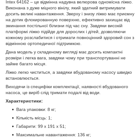
Intex 64162 – це відмінна надувна велюрова одномісна ліжко.
Виконана з дуже міцного вінілу, який здатний витримувати
досить великі навантаження. Зверху і знизу ліжко має приємну
на дотик флокированную поверхню, ефективно захищає від
зминання постільної білизни під час сну. Завдяки високій
платформі ліжко підійде для дорослих і дітей, дозволяючи
кожному розслабитися і отримати повноцінний здоровий сон з
відмінною ортопедичної підтримкою.
Дана модель у складеному вигляді має досить компактні
розміри і легка вага, завдяки чому при транспортуванні не
займе багато місця.
Ліжко легко чиститься, а завдяки вбудованому насосу швидко
встановлюється.
Виходячи із специфіки комплектації, наявності вбудованого
насоса, це виріб слід тримати подалі від води.
Характеристики:
Вага упаковки: 8 кг;
Кількість місць: 1;
Габарити: 99 х 191 х 51;
Максимальне навантаження: 136 кг;