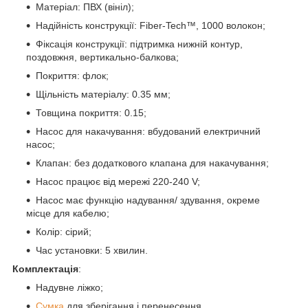
Матеріал: ПВХ (вініл);
Надійність конструкції: Fiber-Tech™, 1000 волокон;
Фіксація конструкції: підтримка нижній контур,
поздовжня, вертикально-балкова;
Покриття: флок;
Щільність матеріалу: 0.35 мм;
Товщина покриття: 0.15;
Насос для накачування: вбудований електричний
насос;
Клапан: без додаткового клапана для накачування;
Насос працює від мережі 220-240 V;
Насос має функцію надування/ здування, окреме
місце для кабелю;
Колір: сірий;
Час установки: 5 хвилин.
Комплектація
:
Надувне ліжко;
Сумка
для зберігання і перенесення.