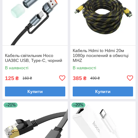
Кабель Hdmi to Hdmi 20м
Кабель-світильник Hoco
1080p посилений в обмотці
UA38C USB, Type-C, чорний
MHZ
В наявності
В наявності
125
385
₴
₴
160 ₴
490 ₴
Купити
Купити
–21%
–20%