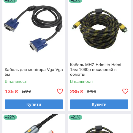
–25%
–23%
Кабель MHZ Hdmi to Hdmi
Кабель для монітора Vga Vga
15м 1080p посилений в
5м
обмотці
В наявності
В наявності
135
285
₴
₴
180 ₴
370 ₴
Купити
Купити
–22%
–21%