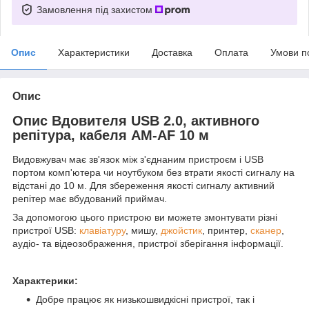
Замовлення під захистом
Опис
Характеристики
Доставка
Оплата
Умови п
Опис
Опис Вдовителя USB 2.0, активного
репітура, кабеля AM-AF 10 м
Видовжувач має зв'язок між з'єднаним пристроєм і USB
портом комп'ютера чи ноутбуком без втрати якості сигналу на
відстані до 10 м. Для збереження якості сигналу активний
репітер має вбудований приймач.
За допомогою цього пристрою ви можете змонтувати різні
пристрої USB:
клавіатуру
, мишу,
джойстик
, принтер,
сканер
,
аудіо- та відеозображення, пристрої зберігання інформації.
Характерики:
Добре працює як низькошвидкісні пристрої, так і