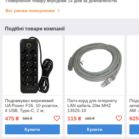
Повернення товару впродовж 14 днів за домовленістю
Всі умови повернення
Подібні товари компанії
Подовжувач мережевий
Патч-корд для інтернету
Подо
UA Power F26, 10 розеток,
LAN кабель 20м MHZ
акти
4 USB, Type-C, 2 м,
13525-10
AM —
чорний
475
115
625
₴
₴
560 ₴
160 ₴
Купити
Купити