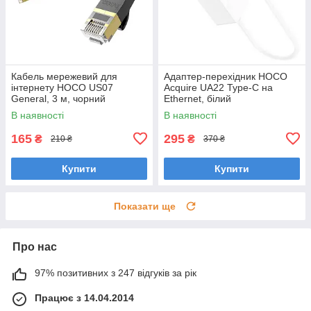
Кабель мережевий для
Адаптер-перехідник HOCO
інтернету HOCO US07
Acquire UA22 Type-C на
General, 3 м, чорний
Ethernet, білий
В наявності
В наявності
165
295
₴
₴
210 ₴
370 ₴
Купити
Купити
Показати ще
Про нас
97% позитивних з 247 відгуків за рік
Працює з 14.04.2014