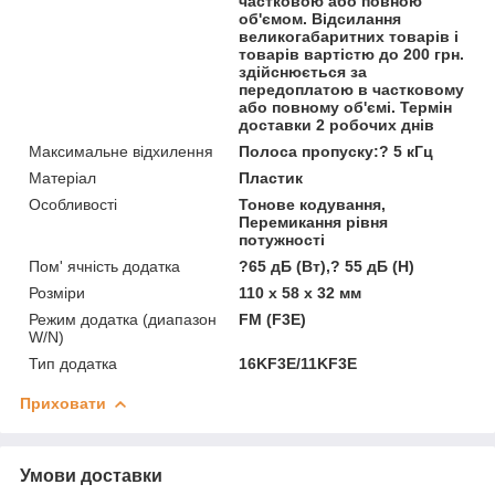
частковою або повною
об'ємом. Відсилання
великогабаритних товарів і
товарів вартістю до 200 грн.
здійснюється за
передоплатою в частковому
або повному об'ємі. Термін
доставки 2 робочих днів
Максимальне відхилення
Полоса пропуску:? 5 кГц
Матеріал
Пластик
Особливості
Тонове кодування,
Перемикання рівня
потужності
Пом' ячність додатка
?65 дБ (Вт),? 55 дБ (Н)
Розміри
110 х 58 х 32 мм
Режим додатка (диапазон
FM (F3E)
W/N)
Тип додатка
16KF3E/11KF3E
Приховати
Умови доставки