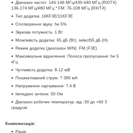
Діапазон частот: 144-146 МГц/430-440 МГц (RX/TX)
136-174 МГц/480 МГц * FM: 76-108 МГц (RX/TX)
Тип додатка: 16KF3E/11KF3E
Спотворення звуку: he 5%
Звукова потужність: 1 Вт
Можливість додатка: 65 дБ (Вт), select55 дБ (Н)
Режим додатка (диапазон W/N): FM (F3E)
Максимальне відхилення: Полоса пропускання: he 5
кГц
Чутливість додатка: 8-12 мВ
Пошматований струм: ? 380 мА
Напруження харчування: 7,4 В
Імпеданс антени: 50 Ом
Діапазон робочих температур: від -30 до +60 З
градусів
Комплектація:
Рація