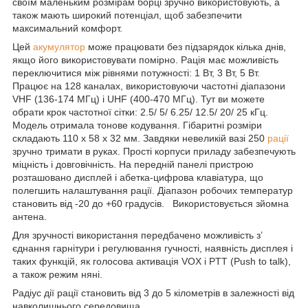
своїм маленьким розмірам борці зручно використовують, а
також мають широкий потенціал, щоб забезпечити
максимальний комфорт.
Цей
акумулятор
може працювати без підзарядок кілька днів,
якщо його використовувати помірно. Рація має можливість
переключитися між рівнями потужності: 1 Вт, 3 Вт, 5 Вт.
Працює на 128 каналах, використовуючи частотні діапазони
VHF (136-174 МГц) і UHF (400-470 МГц). Тут ви можете
обрати крок частотної сітки: 2.5/ 5/ 6.25/ 12.5/ 20/ 25 кГц.
Модель отримала тонове кодування. Гібаритні розміри
складають 110 х 58 х 32 мм. Завдяки невеликій вазі 250
рації
зручно тримати в руках. Прості корпуси приладу забезпечують
міцність і довговічність. На передній панелі пристрою
розташовано дисплей і абетка-цифрова клавіатура, що
полегшить налаштування рації. Діапазон робочих температур
становить від -20 до +60 градусів. Використовується зйомна
антена.
Для зручності використання передбачено можливість з’
єднання гарнітури і регулювання гучності, наявність дисплея і
таких функцій, як голосова активація VOX і PTT (Push to talk),
а також режим няні.
Радіус дії рації становить від 3 до 5 кілометрів в залежності від
навколишнього середовища.