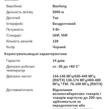
Виробник
Baofeng
Дальність зв'язку
5000 м
Дисплей
Так
Інтерфейс
Бездротовий
Потужність
5 Вт
Стандарт
UHF, VHF
Кількість каналів
128
Колір
Чорний
Користувальницькі характеристики
Гарантія
14 днів
Діапазон робочих
от -30 до +60 С°
температур
Діапазон частот
144-146 МГц/430-440 МГц
(RX/TX) 136-174 МГц/400-480
МГц * FM: 76-108 МГц (RX/TX)
Доставка/оплата
Відсилання
великогабаритних товарів і
товарів вартістю до 200 грн.
здійснюється за
передоплатою або