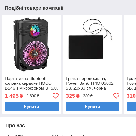
Подібні товари компанії
Портативна Bluetooth
Грілка переносна від
Гріл
колонка караоке HOCO
Power Bank ТРІО 05002
Powe
BS46 з мікрофоном BT5.0,
5В, 20х30 см, чорна
5В, 
чорна
1 495
325
310
₴
₴
1 690 ₴
380 ₴
Купити
Купити
Про нас