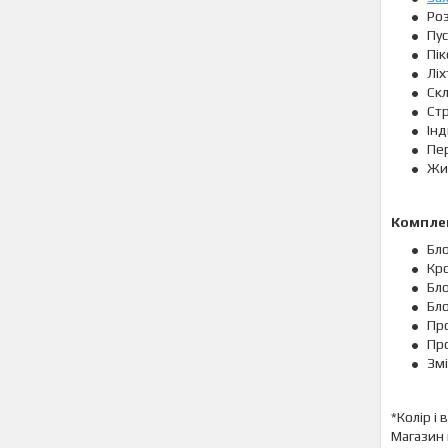
Роз
Пус
Пік
Ліх
Скл
Стр
Інд
Пер
Жив
Комплек
Бл
Кр
Бло
Бл
Про
Пр
Змі
*Колір і
Магазин 