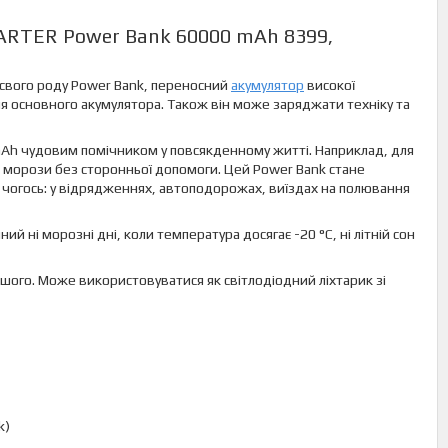
ARTER Power Bank 60000 mAh 8399,
свого роду Power Bank, переносний
акумулятор
високої
ня основного акумулятора. Також він може заряджати техніку та
mAh чудовим помічником у повсякденному житті. Наприклад, для
 морози без сторонньої допомоги. Цей Power Bank стане
я чогось: у відрядженнях, автоподорожах, виїздах на полювання
 ні морозні дні, коли температура досягає -20 °C, ні літній сон
шого. Може використовуватися як світлодіодний ліхтарик зі
k)