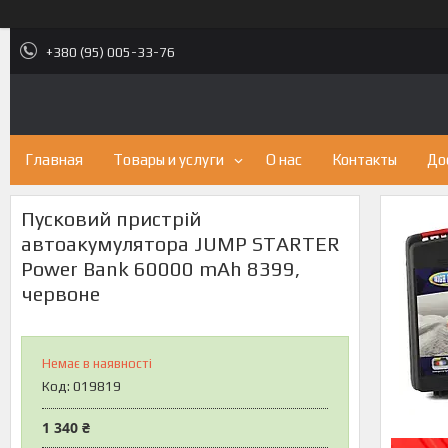
+380 (95) 005-33-76
Главная
Товары и услуги
О нас
Контакты
До
Пусковий пристрій
автоакумулятора JUMP STARTER
Power Bank 60000 mAh 8399,
червоне
Немає в наявності
Код:
019819
1 340 ₴