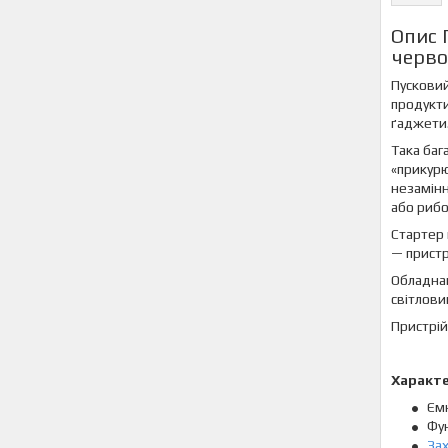
Опис 
черво
Пусковий
продукти
ґаджети
Така баг
«прикурю
незамінн
або рибо
Стартер 
— пристр
Обладнан
світлов
Пристрій
Характ
Ємн
Фун
За