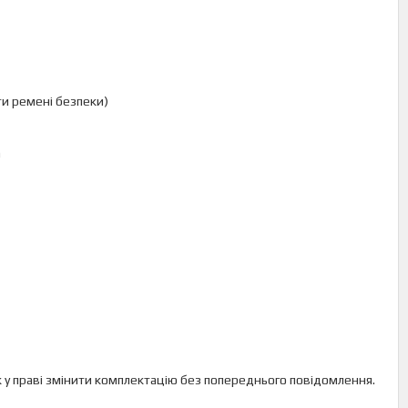
ти ремені безпеки)
а
ник у праві змінити комплектацію без попереднього повідомлення.