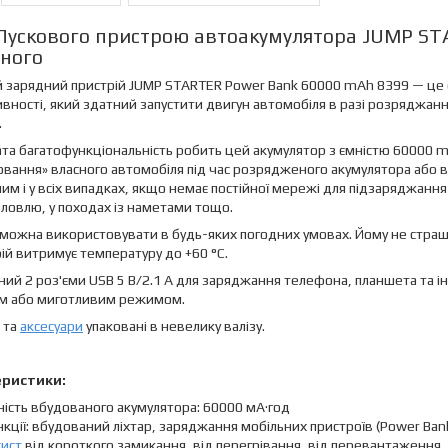
Пускового пристрою автоакумулятора JUMP ST
ного
 зарядний пристрій JUMP STARTER Power Bank 60000 mAh 8399 — це 
вності, який здатний запустити двигун автомобіля в разі розряджан
.
ата багатофункціональність робить цей акумулятор з ємністю 60000 
вання» власного автомобіля під час розрядженого акумулятора або в
им і у всіх випадках, якщо немає постійної мережі для підзаряджанн
ловлю, у походах із наметами тощо.
можна використовувати в будь-яких погодних умовах. Йому не страшний
ій витримує температуру до +60 °C.
ий 2 роз'єми USB 5 В/2.1 А для заряджання телефона, планшета та ін
им або миготливим режимом.
 та
аксесуари
упаковані в невелику валізу.
еристики:
ість вбудованого акумулятора: 60000 мА·год
кції: вбудований ліхтар, заряджання мобільних пристроїв (Power Ban
хист
від короткого замикання, від перегрівання, від перевантаження