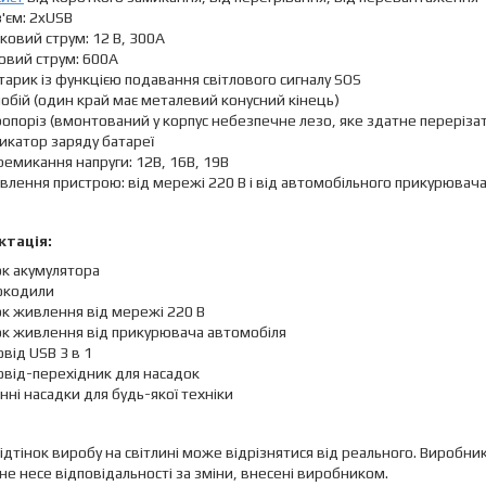
'єм: 2xUSB
ковий струм: 12 В, 300A
овий струм: 600А
тарик із функцією подавання світлового сигналу SOS
обій (один край має металевий конусний кінець)
опоріз (вмонтований у корпус небезпечне лезо, яке здатне переріза
икатор заряду батареї
емикання напруги: 12В, 16В, 19В
лення пристрою: від мережі 220 В і від автомобільного прикурювач
тація:
ок акумулятора
окодили
к живлення від мережі 220 В
ок живлення від прикурювача автомобіля
від USB 3 в 1
овід-перехідник для насадок
нні насадки для будь-якої техніки
 відтінок виробу на світлині може відрізнятися від реального. Вироб
не несе відповідальності за зміни, внесені виробником.