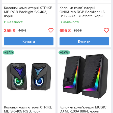
Колонки комп'ютерні XTRIKE
Колонки комп' ютерні
ME RGB Backlight SK-402,
ONIKUMA RGB Backlight L6
чорні
USB, AUX, Bluetooth, чорні
В наявності
В наявності
355
695
₴
₴
440 ₴
860 ₴
Купити
Купити
–17%
–17%
Колонки комп'ютерні XTRIKE
Колонки комп'ютерні MUSIC
ME SK-405 RGB, чорні
DJ MJ-100A 8864, чорні