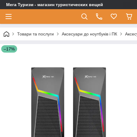
Мега Туризм - магазин туристических вещей
Товари та послуги
Аксесуари до ноутбуків і ПК
Аксес
–17%