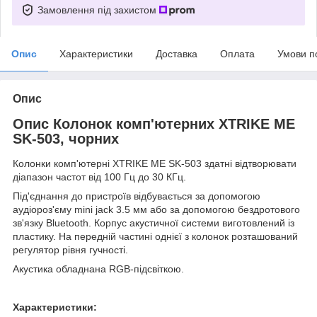
Замовлення під захистом
Опис
Характеристики
Доставка
Оплата
Умови п
Опис
Опис Колонок комп'ютерних XTRIKE ME
SK-503, чорних
Колонки комп'ютерні XTRIKE ME SK-503 здатні відтворювати
діапазон частот від 100 Гц до 30 КГц.
Під'єднання до пристроїв відбувається за допомогою
аудіороз'єму mini jack 3.5 мм або за допомогою бездротового
зв'язку Bluetooth. Корпус акустичної системи виготовлений із
пластику. На передній частині однієї з колонок розташований
регулятор рівня гучності.
Акустика обладнана RGB-підсвіткою.
Характеристики: