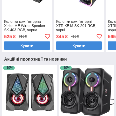
Колонка комп'ютерна
Колонки комп'ютерні
Коло
Xtrike ME Wired Speaker
XTRIKE M SK-201 RGB,
XTR
SK-403 RGB, чорна
чорні
чорн
525
345
595
₴
₴
610 ₴
410 ₴
Купити
Купити
Акційні пропозиції та новинки
–19%
–19%