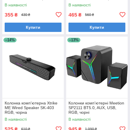
В наявності
В наявності
355
465
₴
₴
430 ₴
560 ₴
Купити
Купити
–14%
–13%
Колонка комп'ютерна Xtrike
Колонки комп'ютерні Meetion
ME Wired Speaker SK-403
SP2111 BT5.0, AUX, USB,
RGB, чорна
RGB, чорні
В наявності
В наявності
525
945
₴
₴
610 ₴
1 090 ₴