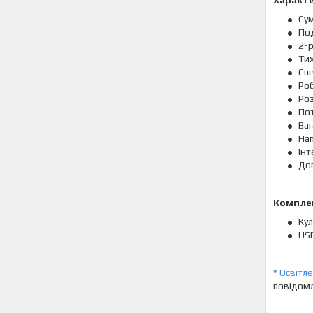
Характ
Сум
По
2-
Ти
Спе
Роб
Роз
Пот
Ваг
Нап
Інт
Дов
Комплек
Ку
US
*
Освітл
повідомл