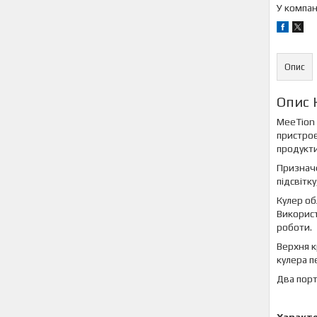
У компан
Опис
Опис 
MeeTion 
пристроє
продукти
Призначе
підсвітк
Кулер о
Використ
роботи.
Верхня к
кулера п
Два порт