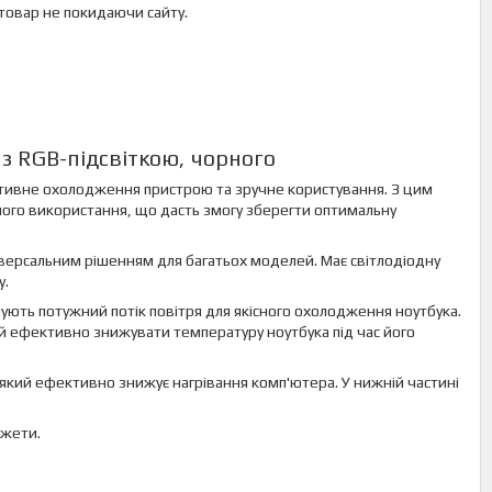
 товар не покидаючи сайту.
 з RGB-підсвіткою, чорного
ктивне охолодження пристрою та зручне користування. З цим
ного використання, що дасть змогу зберегти оптимальну
іверсальним рішенням для багатьох моделей. Має світлодіодну
у.
ують потужний потік повітря для якісного охолодження ноутбука.
 ефективно знижувати температуру ноутбука під час його
 який ефективно знижує нагрівання комп'ютера. У нижній частині
джети.