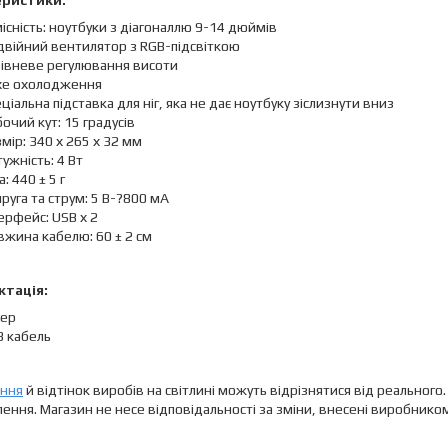
еристики:
існість: ноутбуки з діагоналлю 9-14 дюймів
двійний вентилятор з RGB-підсвіткою
рівневе регулювання висоти
хе охолодження
ціальна підставка для ніг, яка не дає ноутбуку зіслизнути вниз
очий кут: 15 градусів
мір: 340 х 265 х 32 мм
ужність: 4 Вт
а: 440 ± 5 г
руга та струм: 5 В-?800 мА
ерфейс: USB х 2
жина кабелю: 60 ± 2 см
тація:
лер
B кабель
ення
й відтінок виробів на світлині можуть відрізнятися від реально
ення. Магазин не несе відповідальності за зміни, внесені виробнико