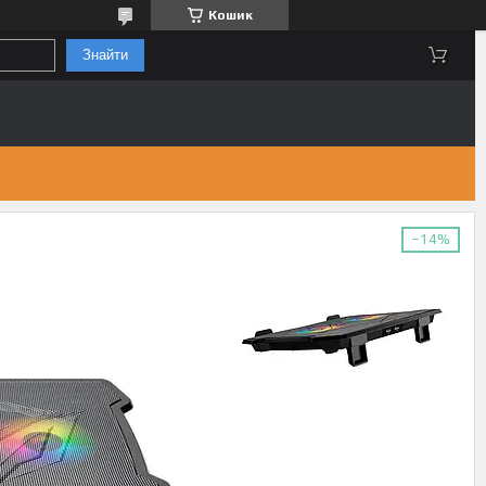
Кошик
Знайти
–14%