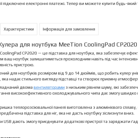
ії підключені електронні платежі. Тепер ви можете купити будь-який
Характеристики
Інформація для замовлення
Кулера для ноутбука MeeTion CoolingPad CP2020
CoolingPad CP2020 — це підставка для ноутбука, яка забезпечує ефе
м ваш ноутбук залишатиметься прохолодним навіть під час інтенсив
вність пристрою.
ний для ноутбуків розміром від 9 до 14 дюймів, що робить кулер ун
у, яка надає стильного вигляду підставці та створює приємну атмосфер
бладнаний двома
вентиляторами
з низьким рівнем шуму, які забезпеч
ання високоефективного охолоджувального чипа дає змогу швидко й
ришка теплорозсіювальної панелі виготовлена з алюмінієвого сплаву,
ередбачена підставка для ніг, яка не дасть ноутбуку зіслизнути вниз.
и USB дають змогу приєднувати додаткові пристрої та заряджати ґа