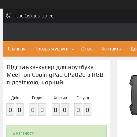
+380 (95) 005-33-76
Главная
Товары и услуги
О нас
Контакты
До
Підставка-кулер для ноутбука
MeeTion CoolingPad CP2020 з RGB-
підсвіткою, чорний
Днів
Годин
Хвилин
Секунд
0
0
0
0
0
0
0
0
В наявності