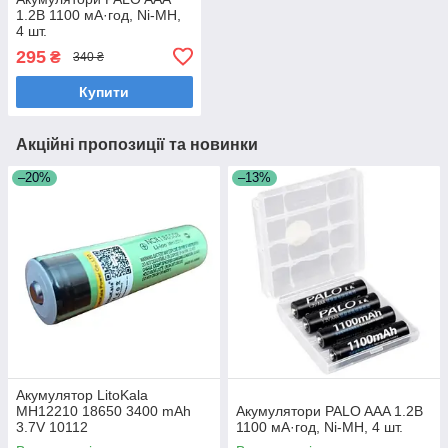
1.2В 1100 мА·год, Ni-MH,
4 шт.
295
₴
340 ₴
Купити
Акційні пропозиції та новинки
–20%
–13%
Акумулятор LitoKala
MH12210 18650 3400 mAh
Акумулятори PALO AAA 1.2В
3.7V 10112
1100 мА·год, Ni-MH, 4 шт.