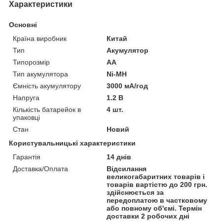
Характеристики
Основні
Країна виробник
Китай
Тип
Акумулятор
Типорозмір
AA
Тип акумулятора
Ni-MH
Ємність акумулятору
3000 мА/год
Напруга
1.2 В
Кількість батарейок в
4 шт.
упаковці
Стан
Новий
Користувальницькі характеристики
Гарантія
14 днів
Доставка/Оплата
Відсилання
великогабаритних товарів і
товарів вартістю до 200 грн.
здійснюється за
передоплатою в частковому
або повному об'ємі. Термін
доставки 2 робочих дні