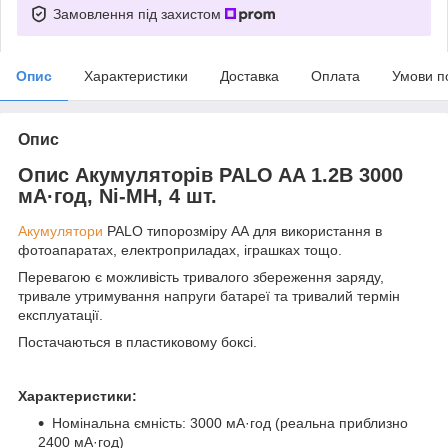
Замовлення під захистом
Опис
Характеристики
Доставка
Оплата
Умови п
Опис
Опис Акумуляторів PALO AA 1.2В 3000
мА·год, Ni-MH, 4 шт.
Акумулятори
PALO типорозміру АА для використання в
фотоапаратах, електроприладах, іграшках тощо.
Перевагою є можливість тривалого збереження заряду,
тривале утримування напруги батареї та тривалий термін
експлуатації.
Постачаються в пластиковому боксі.
Характеристики:
Номінальна ємність: 3000 мА·год (реальна приблизно
2400 мА·год)