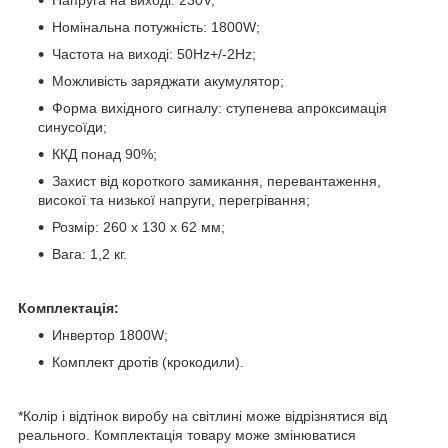
Напруга на виході: 230V;
Номінальна потужність: 1800W;
Частота на виході: 50Hz+/-2Hz;
Можливість заряджати акумулятор;
Форма вихідного сигналу: ступенева апроксимація
синусоїди;
ККД понад 90%;
Захист від короткого замикання, перевантаження,
високої та низької напруги, перегрівання;
Розмір: 260 х 130 х 62 мм;
Вага: 1,2 кг.
Комплектація:
Инвертор 1800W;
Комплект дротів (крокодили).
*Колір і відтінок виробу на світлині може відрізнятися від
реального. Комплектація товару може змінюватися