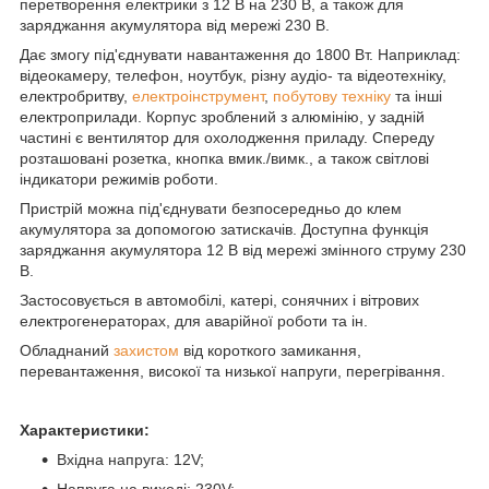
перетворення електрики з 12 В на 230 В, а також для
заряджання акумулятора від мережі 230 В.
Дає змогу під'єднувати навантаження до 1800 Вт. Наприклад:
відеокамеру, телефон, ноутбук, різну аудіо- та відеотехніку,
електробритву,
електроінструмент
,
побутову техніку
та інші
електроприлади. Корпус зроблений з алюмінію, у задній
частині є вентилятор для охолодження приладу. Спереду
розташовані розетка, кнопка вмик./вимк., а також світлові
індикатори режимів роботи.
Пристрій можна під'єднувати безпосередньо до клем
акумулятора за допомогою затискачів. Доступна функція
заряджання акумулятора 12 В від мережі змінного струму 230
В.
Застосовується в автомобілі, катері, сонячних і вітрових
електрогенераторах, для аварійної роботи та ін.
Обладнаний
захистом
від короткого замикання,
перевантаження, високої та низької напруги, перегрівання.
Характеристики:
Вхідна напруга: 12V;