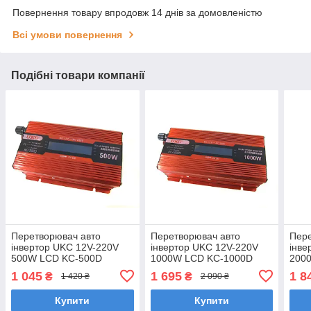
Повернення товару впродовж 14 днів за домовленістю
Всі умови повернення
Подібні товари компанії
Перетворювач авто
Перетворювач авто
Пере
інвертор UKC 12V-220V
інвертор UKC 12V-220V
інве
500W LCD KC-500D
1000W LCD KC-1000D
200
1 045
1 695
1 8
₴
₴
1 420 ₴
2 090 ₴
Купити
Купити