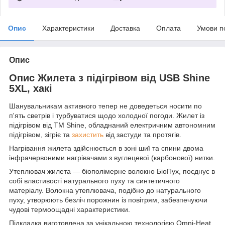
Опис
Характеристики
Доставка
Оплата
Умови п
Опис
Опис Жилета з підігрівом від USB Shine
5XL, хакі
Шанувальникам активного тепер не доведеться носити по
п'ять светрів і турбуватися щодо холодної погоди. Жилет із
підігрівом від TM Shine, обладнаний електричним автономним
підігрівом, зігріє та
захистить
від застуди та протягів.
Нагрівання жилета здійснюється в зоні шиї та спини двома
інфрачервоними нагрівачами з вуглецевої (карбонової) нитки.
Утеплювач жилета — біополімерне волокно БіоПух, поєднує в
собі властивості натурального пуху та синтетичного
матеріалу. Волокна утеплювача, подібно до натурального
пуху, утворюють безліч порожнин із повітрям, забезпечуючи
чудові термоощадні характеристики.
Підкладка виготовлена за унікальною технологією Omni-Heat,