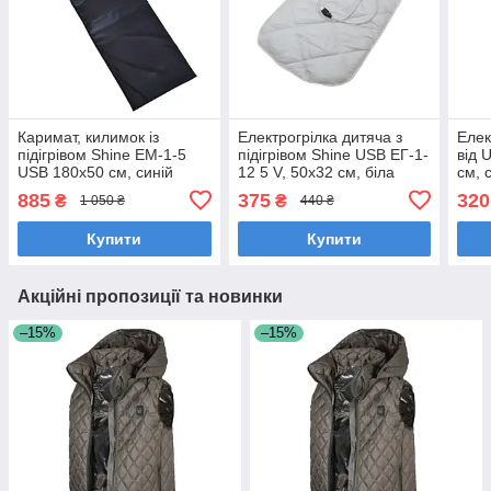
Каримат, килимок із
Електрогрілка дитяча з
Елек
підігрівом Shine ЕМ-1-5
підігрівом Shine USB ЕГ-1-
від 
USB 180х50 см, синій
12 5 V, 50х32 см, біла
см, 
885
375
320
₴
₴
1 050 ₴
440 ₴
Купити
Купити
Акційні пропозиції та новинки
–15%
–15%