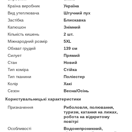
Країна виробник
Україна
Вид утеплювача
Штучний пух
Застібка
Блискавка
Капюшон
Знімний
Кількість кишень
2 шт.
Міжнародний розмір
5XL
Обхват грудей
139 см
Силует
Прямий
Стан
Новий
Тип коміра
Стійка
Тип тканини
Поліестер
Колір
Хакі
Сезон
Весна/Осінь
Користувальницькі характеристики
Призначення
Риболовля, полювання,
туризм, катання на лижах,
робота на відкритому
повітрі
Особливості
Водонепроникний,