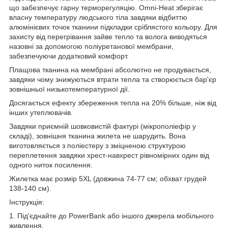
що забезпечує гарну терморегуляцію. Omni-Heat зберігає
власну температуру людського тіла завдяки відбиттю
алюмінієвих точок тканини підкладки сріблястого кольору. Для
захисту від перегрівання зайве тепло та волога виводяться
назовні за допомогою поліуретанової мембрани,
забезпечуючи додатковий комфорт.
Плащова тканина на мембрані абсолютно не продувається,
завдяки чому знижуються втрати тепла та створюється бар'єр
зовнішньої низькотемпературної дії.
Досягається ефекту збереження тепла на 20% більше, ніж від
інших утеплювачів.
Завдяки приємній шовковистій фактурі (мікрополіефір у
складі), зовнішня тканина жилета не шарудить. Вона
виготовляється з поліестеру з зміцненою структурою
переплетення завдяки хрест-навхрест рівномірних один від
одного ниток посилення.
Жилетка має розмір 5XL (довжина 74-77 см; обхват грудей
138-140 см).
Інструкція:
1. Під'єднайте до PowerBank або іншого джерела мобільного
живлення.