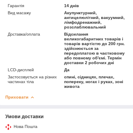
Гарантія
14 днів
Вид масажу
Акупунктурний,
антицелюлітний, вакуумний,
лімфодренажний,
розслаблювальний
Доставка/оплата
Відсилання
великогабаритних товарів і
товарів вартістю до 200 грн.
здійснюється за
передоплатою в частковому
або повному об'ємі. Термін
доставки 2 робочих дні
LCD-дисплей
Да
Застосовується на різних
спині, сідницях, плечах,
частинах тіла
попереку, ногах і руках, зоні
живота
Приховати
Умови доставки
Нова Пошта