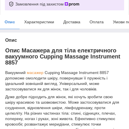
Замовлення під захистом
Опис
Характеристики
Доставка
Оплата
Умови п
Опис
Опис Масажера для тіла електричного
вакуумного Cupping Massage Instrument
8857
Вакуумний
масажер
Cupping Massage Instrument 8857
допоможе омолодити шкіру, повернувши її пружність і
ідеальний зовнішній вигляд. Універсальний, може
застосовуватися як для жінок, так і для чоловіків.
Дуже добре підходить для жінок, які хочуть зробити свою
шкіру красивою та шовковистою. Може застосовуватися для
схуднення, відновлення шкіри, лімфодренажу, проти
целюліту. На різних частинах тіла: спині, сідницях, плечах,
попереку, ногах і руках, зоні живота. Ефективно стимулює
кровообіг, розвантажує меридіани, стимулює точки