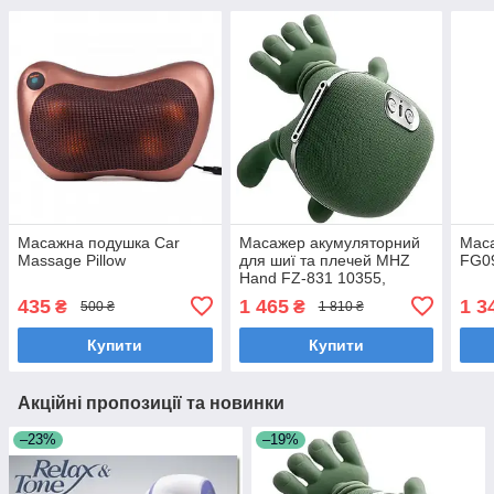
Масажна подушка Car
Масажер акумуляторний
Мас
Massage Pillow
для шиї та плечей MHZ
FG09
Hand FZ-831 10355,
зелений
435
1 465
1 3
₴
₴
500 ₴
1 810 ₴
Купити
Купити
Акційні пропозиції та новинки
–23%
–19%