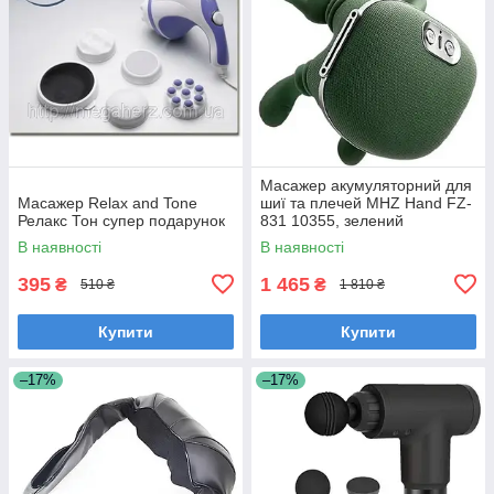
Масажер акумуляторний для
Масажер Relax and Tone
шиї та плечей MHZ Hand FZ-
Релакс Тон супер подарунок
831 10355, зелений
В наявності
В наявності
395
1 465
₴
₴
510 ₴
1 810 ₴
Купити
Купити
–17%
–17%