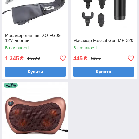
Масажер для шиї XO FG09
12V, чорний
Масажер Fasical Gun MP-320
В наявності
В наявності
1 345
445
₴
₴
1 620 ₴
535 ₴
Купити
Купити
–13%