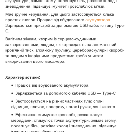
акупунктури, знімає втому, полегшує біль, розсіює холод і
зневоднення, підвищує імунітет і розслаблює м'язи.
Має зручне керування. Для цього застосовуються кілька
простих кнопок. Працює від вбудованого
акумулятора
.
Заряджається пристрій за допомогою USB-кабелю типу Type-
С.
Вагітним жінкам, хворим із серцево-судинними
захворюваннями, людям, які страждають на аномальний
кров'яний тиск, злоякісну пухлину, церебораскулярні хвороби
та людям з інорідними предметами треба уникати
використання цього масажера.
Характеристики:
Працює від вбудованого акумулятора
Заряджається за допомогою кабелю USB — Type-C
Застосовується на різних частинах тіла: спині,
сідницях, плечах, попереку, ногах і руках, зоні живота
Ефективно стимулює кровообіг, розвантажує
меридіани, стимулює точки акупунктури, знімає втому,
полегшує біль, розсіює холод і зневоднення, підвищує
імунітет і розслаблює м'язи