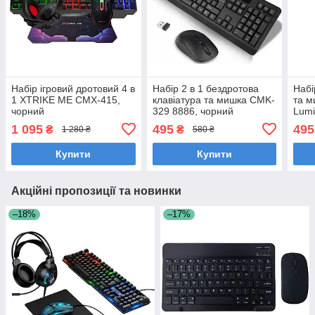
Набір ігровий дротовий 4 в
Набір 2 в 1 бездротова
Набі
1 XTRIKE ME CMX-415,
клавіатура та мишка CMK-
та 
чорний
329 8886, чорний
Lumi
чор
1 095
495
495
₴
₴
1 280 ₴
580 ₴
Купити
Купити
Акційні пропозиції та новинки
–18%
–17%