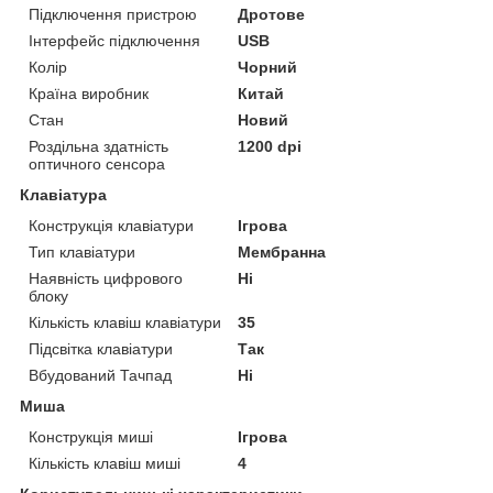
Підключення пристрою
Дротове
Інтерфейс підключення
USB
Колір
Чорний
Країна виробник
Китай
Стан
Новий
Роздільна здатність
1200 dpi
оптичного сенсора
Клавіатура
Конструкція клавіатури
Ігрова
Тип клавіатури
Мембранна
Наявність цифрового
Ні
блоку
Кількість клавіш клавіатури
35
Підсвітка клавіатури
Так
Вбудований Тачпад
Ні
Миша
Конструкція миші
Ігрова
Кількість клавіш миші
4