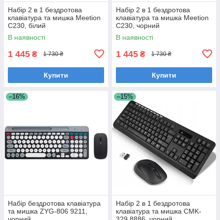
Набір 2 в 1 бездротова
Набір 2 в 1 бездротова
клавіатура та мишка Meetion
клавіатура та мишка Meetion
C230, білий
C230, чорний
В наявності
В наявності
1 445
1 445
₴
₴
1 730 ₴
1 730 ₴
Купити
Купити
–16%
–15%
Набір бездротова клавіатура
Набір 2 в 1 бездротова
та мишка ZYG-806 9211,
клавіатура та мишка CMK-
чорний
329 8886, чорний