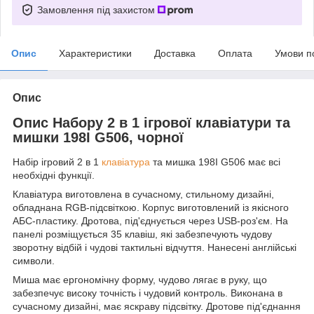
Замовлення під захистом
Опис
Характеристики
Доставка
Оплата
Умови п
Опис
Опис Набору 2 в 1 ігрової клавіатури та
мишки 198I G506, чорної
Набір ігровий 2 в 1
клавіатура
та мишка 198I G506 має всі
необхідні функції.
Клавіатура виготовлена в сучасному, стильному дизайні,
обладнана RGB-підсвіткою. Корпус виготовлений із якісного
АБС-пластику. Дротова, під'єднується через USB-роз'єм. На
панелі розміщується 35 клавіш, які забезпечують чудову
зворотну відбій і чудові тактильні відчуття. Нанесені англійські
символи.
Миша має ергономічну форму, чудово лягає в руку, що
забезпечує високу точність і чудовий контроль. Виконана в
сучасному дизайні, має яскраву підсвітку. Дротове під'єднання