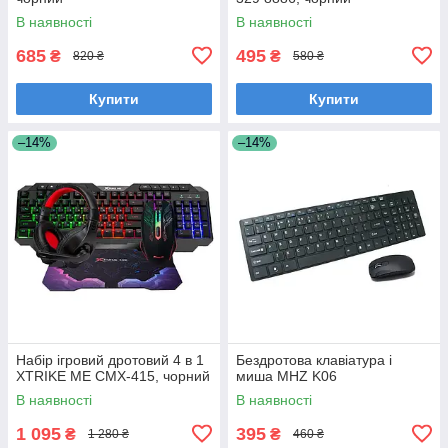
В наявності
В наявності
685
495
₴
₴
820 ₴
580 ₴
Купити
Купити
–14%
–14%
Набір ігровий дротовий 4 в 1
Бездротова клавіатура і
XTRIKE ME CMX-415, чорний
миша MHZ K06
В наявності
В наявності
1 095
395
₴
₴
1 280 ₴
460 ₴