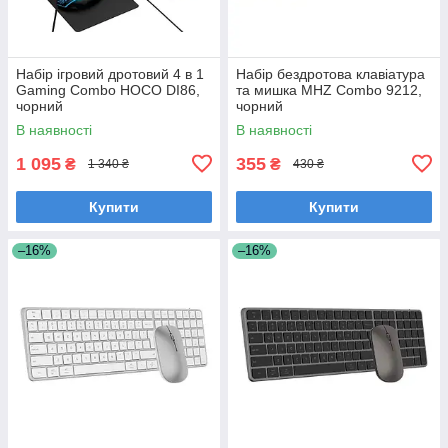
Набір ігровий дротовий 4 в 1
Набір бездротова клавіатура
Gaming Combo HOCO DI86,
та мишка MHZ Combo 9212,
чорний
чорний
В наявності
В наявності
1 095
355
₴
₴
1 340 ₴
430 ₴
Купити
Купити
–16%
–16%