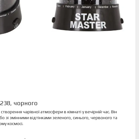
0238, чорного
творення чарівної атмосфери в кімнаті у вечірній час. Він
бо зі змінними відтінками зеленого, синього, червоного та
му космосі.