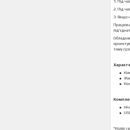
1. Під ч
2. Під ч
3. Якщо 
Працюват
під'єдна
Обладнан
проектув
тому суз
Характ
Кіл
Жи
Кол
Комплек
Ні
US
*Колір і