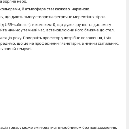
на зоряне небо.
 кольорами, й атмосфера стає казково-чарівною.
ів, що дають змогу створити феєричне мерехтіння зірок.
від USB-кабелю (є в комплекті), що дуже зручно та дає змогу
уйте нічник у темний час, встановлюючи його ближче до стелі.
яців року. Поверніть проектор у потрібне положення, і він
передимо, що це не професійний планетарій, а нічний світильник,
в повній темряві.
лектація товару може змінюватися виробником без повідомлення.