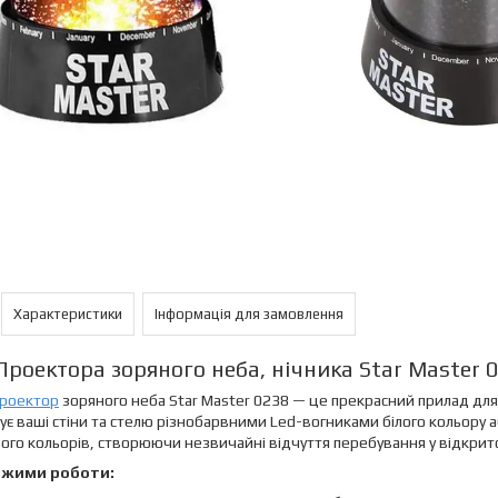
Характеристики
Інформація для замовлення
Проектора зоряного неба, нічника Star Master 
роектор
зоряного неба Star Master 0238 — це прекрасний прилад для с
є ваші стіни та стелю різнобарвними Led-вогниками білого кольору а
ого кольорів, створюючи незвичайні відчуття перебування у відкрито
ежими роботи: