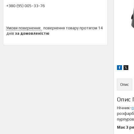
+380 (95) 005-33-76
повернення товару протягом 14
днів
за домовленістю
Опис
Опис 
Нічник-
п
розфарбу
пурпуров
Має 3 р