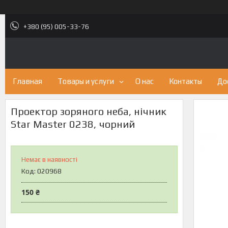
+380 (95) 005-33-76
Главная
Товары и услуги
О нас
Контакты
До
Проектор зоряного неба, нічник
Star Master 0238, чорний
Немає в наявності
Код:
020968
150 ₴