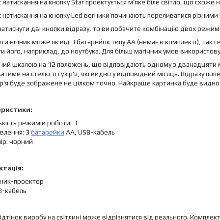
ас натискання на кнопку Star проектується м'яке біле світло, що схоже 
ас натискання на кнопку Led вогники починають переливатися різними
натиснути дві кнопки відразу, то ви побачите комбінацію двох режим
и нічник може як від 3 батарейок типу АА (немає в комплекті), так і 
ти його, наприклад, до ноутбука. Для більш магічних умов використов
ий шкалою на 12 положень, що відповідають одному з дванадцяти міс
атиме на стелю ті сузір'я, які видно у відповідний місяць. Відразу по
ір'я буде зображене не цілком точно. Найкраще картинка буде видно 
еристики:
ькість режимів роботи: 3
влення: 3
батарейки
АА, USB-кабель
ір: чорний
тація:
чник-проектор
B-кабель
 відтінок виробу на світлині може відрізнятися від реального. Комп