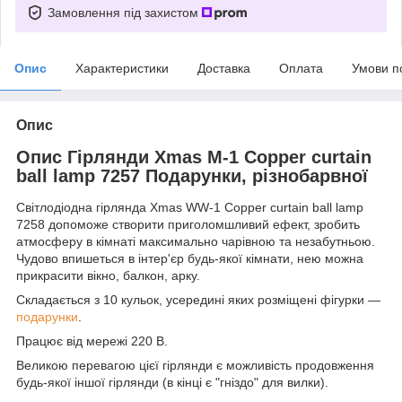
Замовлення під захистом
Опис
Характеристики
Доставка
Оплата
Умови п
Опис
Опис Гірлянди Xmas M-1 Copper curtain
ball lamp 7257 Подарунки, різнобарвної
Світлодіодна гірлянда Xmas WW-1 Copper curtain ball lamp
7258 допоможе створити приголомшливий ефект, зробить
атмосферу в кімнаті максимально чарівною та незабутньою.
Чудово впишеться в інтер'єр будь-якої кімнати, нею можна
прикрасити вікно, балкон, арку.
Складається з 10 кульок, усередині яких розміщені фігурки —
подарунки
.
Працює від мережі 220 В.
Великою перевагою цієї гірлянди є можливість продовження
будь-якої іншої гірлянди (в кінці є "гніздо" для вилки).