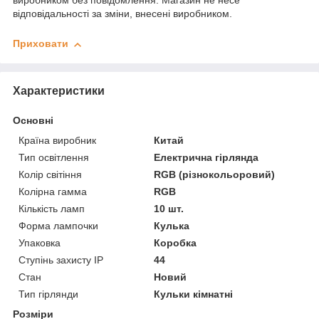
виробником без повідомлення. Магазин не несе
відповідальності за зміни, внесені виробником.
Приховати
Характеристики
Основні
Країна виробник
Китай
Тип освітлення
Електрична гірлянда
Колір світіння
RGB (різнокольоровий)
Колірна гамма
RGB
Кількість ламп
10 шт.
Форма лампочки
Кулька
Упаковка
Коробка
Ступінь захисту IP
44
Стан
Новий
Тип гірлянди
Кульки кімнатні
Розміри