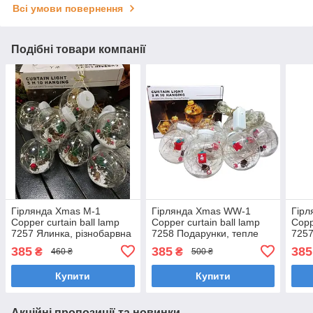
Всі умови повернення
Подібні товари компанії
Гірлянда Xmas M-1
Гірлянда Xmas WW-1
Гірл
Copper curtain ball lamp
Copper curtain ball lamp
Copp
7257 Ялинка, різнобарвна
7258 Подарунки, тепле
7257
біле світло
385
385
385
₴
₴
460 ₴
500 ₴
Купити
Купити
Акційні пропозиції та новинки