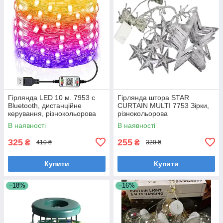
Гірлянда LED 10 м. 7953 c
Гірлянда штора STAR
Bluetooth, дистанційне
CURTAIN MULTI 7753 Зірки,
керування, різнокольорова
різнокольорова
В наявності
В наявності
325
255
₴
₴
410 ₴
320 ₴
Купити
Купити
–18%
–16%