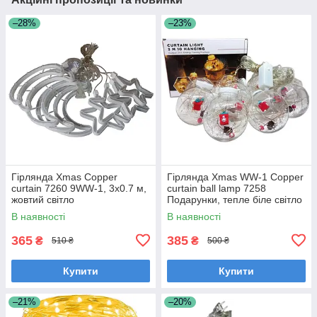
–28%
–23%
Гірлянда Xmas Copper
Гірлянда Xmas WW-1 Copper
curtain 7260 9WW-1, 3x0.7 м,
curtain ball lamp 7258
жовтий світло
Подарунки, тепле біле світло
В наявності
В наявності
365
385
₴
₴
510 ₴
500 ₴
Купити
Купити
–21%
–20%