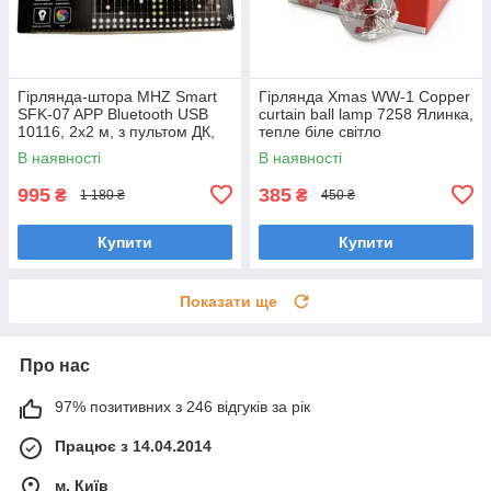
Гірлянда-штора MHZ Smart
Гірлянда Xmas WW-1 Copper
SFK-07 APP Bluetooth USB
curtain ball lamp 7258 Ялинка,
10116, 2х2 м, з пультом ДК,
тепле біле світло
різнобарвна
В наявності
В наявності
995
385
₴
₴
1 180 ₴
450 ₴
Купити
Купити
Показати ще
Про нас
97% позитивних з 246 відгуків за рік
Працює з 14.04.2014
м. Київ