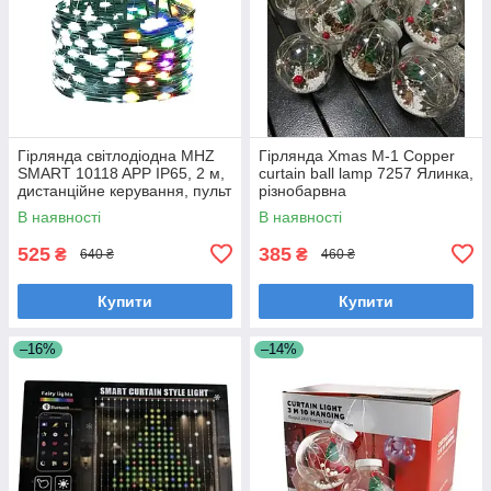
Гірлянда світлодіодна MHZ
Гірлянда Xmas M-1 Copper
SMART 10118 APP IP65, 2 м,
curtain ball lamp 7257 Ялинка,
дистанційне керування, пульт
різнобарвна
ДК
В наявності
В наявності
525
385
₴
₴
640 ₴
460 ₴
Купити
Купити
–16%
–14%