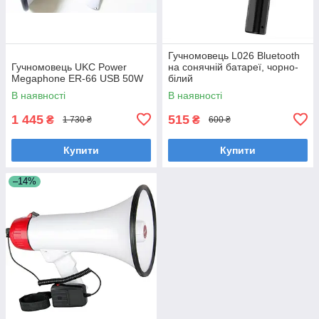
Гучномовець L026 Bluetooth
Гучномовець UKC Power
на сонячній батареї, чорно-
Megaphone ER-66 USB 50W
білий
В наявності
В наявності
1 445
515
₴
₴
1 730 ₴
600 ₴
Купити
Купити
–14%