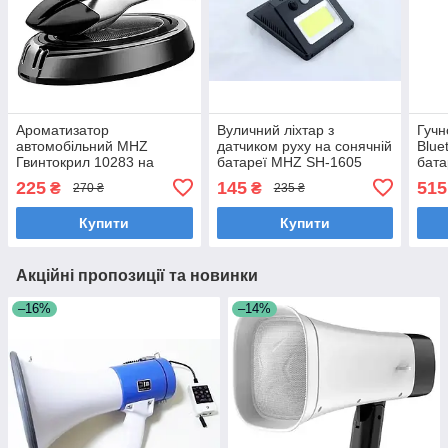
Ароматизатор
Вуличний ліхтар з
Гучн
автомобільний MHZ
датчиком руху на сонячній
Blue
Гвинтокрил 10283 на
батареї MHZ SH-1605
бата
сонячній батареї, сірий
225
145
515
₴
₴
270 ₴
235 ₴
Купити
Купити
Акційні пропозиції та новинки
–16%
–14%