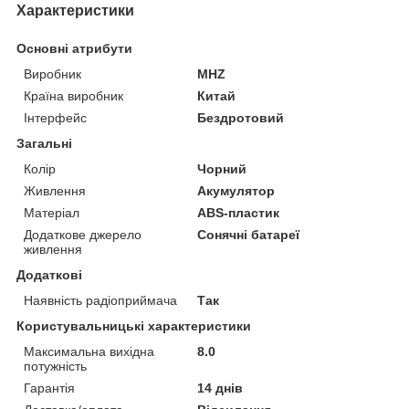
Характеристики
Основні атрибути
Виробник
MHZ
Країна виробник
Китай
Інтерфейс
Бездротовий
Загальні
Колір
Чорний
Живлення
Акумулятор
Матеріал
ABS-пластик
Додаткове джерело
Сонячні батареї
живлення
Додаткові
Наявність радіоприймача
Так
Користувальницькі характеристики
Максимальна вихідна
8.0
потужність
Гарантія
14 днів