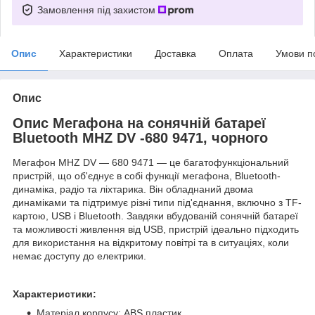
Замовлення під захистом
Опис
Характеристики
Доставка
Оплата
Умови п
Опис
Опис Мегафона на сонячній батареї
Bluetooth MHZ DV -680 9471, чорного
Мегафон MHZ DV — 680 9471 — це багатофункціональний
пристрій, що об'єднує в собі функції мегафона, Bluetooth-
динаміка, радіо та ліхтарика. Він обладнаний двома
динаміками та підтримує різні типи під'єднання, включно з TF-
картою, USB і Bluetooth. Завдяки вбудованій сонячній батареї
та можливості живлення від USB, пристрій ідеально підходить
для використання на відкритому повітрі та в ситуаціях, коли
немає доступу до електрики.
Характеристики:
Матеріал корпусу: ABS пластик