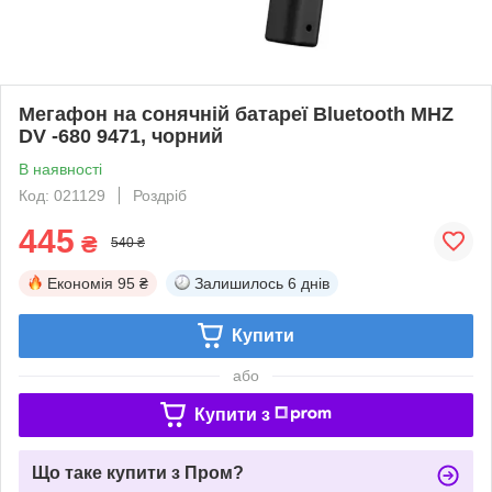
Мегафон на сонячній батареї Bluetooth MHZ
DV -680 9471, чорний
В наявності
Код: 021129
Роздріб
445
₴
540 ₴
Економія
95 ₴
Залишилось
6 днів
Купити
або
Купити з
Що таке купити з Пром?