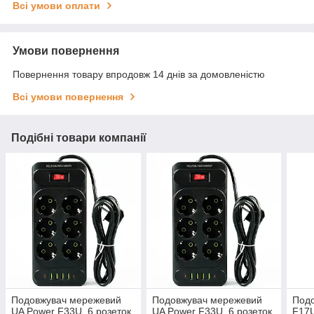
Всі умови оплати
Умови повернення
Повернення товару впродовж 14 днів за домовленістю
Всі умови повернення
Подібні товари компанії
Подовжувач мережевий
Подовжувач мережевий
Подо
UA Power F33U, 6 розеток,
UA Power F33U, 6 розеток,
F17U