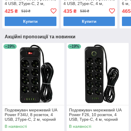
4 USB, 2Type-C, 2 м,
4 USB, 2Type-C, 4 м,
6 м,
чорний
чорний
425
435
465
₴
₴
510 ₴
530 ₴
Купити
Купити
Акційні пропозиції та новинки
–19%
–19%
Подовжувач мережевий UA
Подовжувач мережевий UA
Power F34U, 8 розеток, 4
Power F26, 10 розеток, 4
USB, 2Type-C, 2 м, чорний
USB, Type-C, 4 м, чорний
В наявності
В наявності