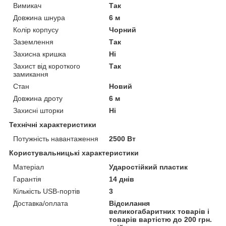
Вимикач
Так
Довжина шнура
6 м
Колір корпусу
Чорний
Заземлення
Так
Захисна кришка
Ні
Захист від короткого
Так
замикання
Стан
Новий
Довжина дроту
6 м
Захисні шторки
Ні
Технічні характеристики
Потужність навантаження
2500 Вт
Користувальницькі характеристики
Матеріал
Ударостійкий пластик
Гарантія
14 днів
Кількість USB-портів
3
Доставка/оплата
Відсилання
великогабаритних товарів і
товарів вартістю до 200 грн.