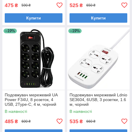
475
525
₴
₴
590 ₴
650 ₴
Купити
Купити
–19%
–19%
Подовжувач мережевий UA
Подовжувач мережевий Ldnio
Power F34U, 8 розеток, 4
SE3604, 6USB, 3 розетки, 1.6
USB, 2Type-C, 4 м, чорний
м, чорний
В наявності
В наявності
485
535
₴
₴
600 ₴
660 ₴