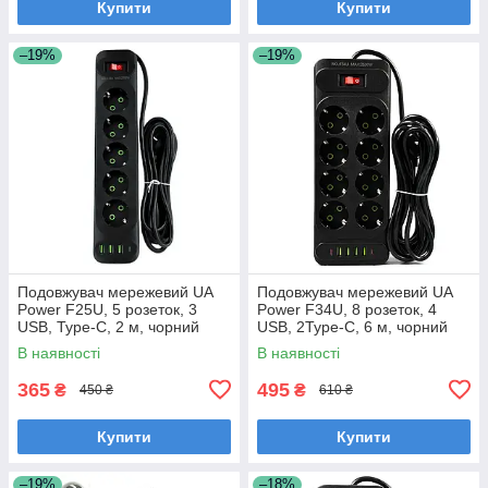
Купити
Купити
–19%
–19%
Подовжувач мережевий UA
Подовжувач мережевий UA
Power F25U, 5 розеток, 3
Power F34U, 8 розеток, 4
USB, Type-C, 2 м, чорний
USB, 2Type-C, 6 м, чорний
В наявності
В наявності
365
495
₴
₴
450 ₴
610 ₴
Купити
Купити
–19%
–18%