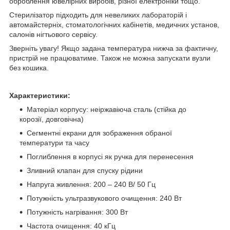
оброблення ювелірних виробів, різної електроніки тощо.
Стерилізатор підходить для невеликих лабораторій і
автомайстерніх, стоматологічних кабінетів, медичних установ,
салонів нігтьового сервісу.
Зверніть увагу! Якщо задана температура нижча за фактичну,
пристрій не працюватиме. Також не можна запускати вузли
без кошика.
Характеристики:
Матеріал корпусу: неіржавіюча сталь (стійка до
корозії, довговічна)
Сегментні екрани для зображення обраної
температури та часу
Поглиблення в корпусі як ручка для перенесення
Зливний клапан для спуску рідини
Напруга живлення: 200 – 240 В/ 50 Гц
Потужність ультразвукового очищення: 240 Вт
Потужність нагрівання: 300 Вт
Частота очищення: 40 кГц