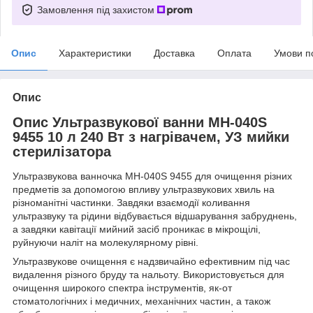
Замовлення під захистом
Опис
Характеристики
Доставка
Оплата
Умови п
Опис
Опис Ультразвукової ванни MH-040S
9455 10 л 240 Вт з нагрівачем, УЗ мийки
стерилізатора
Ультразвукова ванночка MH-040S 9455 для очищення різних
предметів за допомогою впливу ультразвукових хвиль на
різноманітні частинки. Завдяки взаємодії коливання
ультразвуку та рідини відбувається відшарування забруднень,
а завдяки кавітації мийний засіб проникає в мікрощілі,
руйнуючи наліт на молекулярному рівні.
Ультразвукове очищення є надзвичайно ефективним під час
видалення різного бруду та нальоту. Використовується для
очищення широкого спектра інструментів, як-от
стоматологічних і медичних, механічних частин, а також