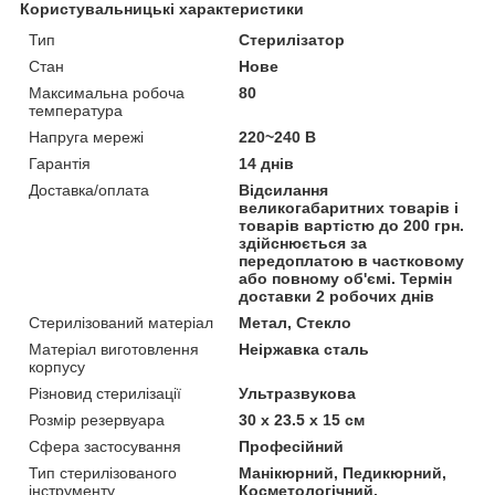
Користувальницькі характеристики
Тип
Стерилізатор
Стан
Нове
Максимальна робоча
80
температура
Напруга мережі
220~240 В
Гарантія
14 днів
Доставка/оплата
Відсилання
великогабаритних товарів і
товарів вартістю до 200 грн.
здійснюється за
передоплатою в частковому
або повному об'ємі. Термін
доставки 2 робочих днів
Стерилізований матеріал
Метал, Стекло
Матеріал виготовлення
Неіржавка сталь
корпусу
Різновид стерилізації
Ультразвукова
Розмір резервуара
30 x 23.5 x 15 см
Сфера застосування
Професійний
Тип стерилізованого
Манікюрний, Педикюрний,
інструменту
Косметологічний,