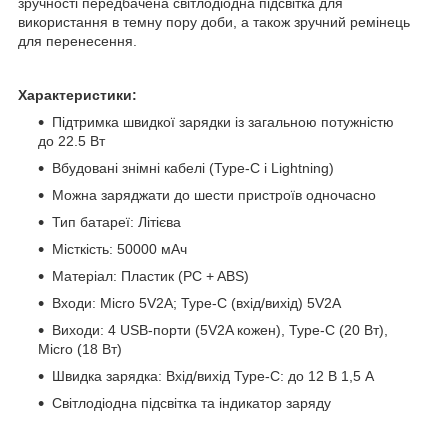
зручності передбачена світлодіодна підсвітка для
використання в темну пору доби, а також зручний ремінець
для перенесення.
Характеристики:
Підтримка швидкої зарядки із загальною потужністю
до 22.5 Вт
Вбудовані знімні кабелі (Type-C і Lightning)
Можна заряджати до шести пристроїв одночасно
Тип батареї: Літієва
Місткість: 50000 мАч
Матеріал: Пластик (PC + ABS)
Входи: Micro 5V2A; Type-C (вхід/вихід) 5V2A
Виходи: 4 USB-порти (5V2A кожен), Type-C (20 Вт),
Micro (18 Вт)
Швидка зарядка: Вхід/вихід Type-C: до 12 В 1,5 А
Світлодіодна підсвітка та індикатор заряду