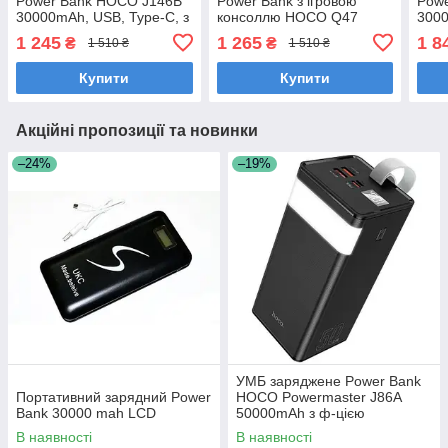
Power Bank HOCO J146B
Power Bank з ігровою
Powe
30000mAh, USB, Type-C, з
консоллю HOCO Q47
3000
вбудованими кабелями,
10000 mAh, Type-C, QC,
1 245
1 265
1 8
₴
₴
1 510 ₴
1 510 ₴
чорний
чорне
Купити
Купити
Акційні пропозиції та новинки
–24%
–19%
УМБ заряджене Power Bank
Портативний зарядний Power
HOCO Powermaster J86A
Bank 30000 mah LCD
50000mAh з ф-цією
настільної лампи, чорне
В наявності
В наявності