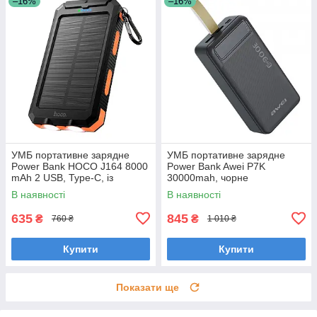
–16%
–16%
УМБ портативне зарядне
УМБ портативне зарядне
Power Bank HOCO J164 8000
Power Bank Awei P7K
mAh 2 USB, Type-C, із
30000mah, чорне
сонячною панеллю, чорне
В наявності
В наявності
635
845
₴
₴
760 ₴
1 010 ₴
Купити
Купити
Показати ще