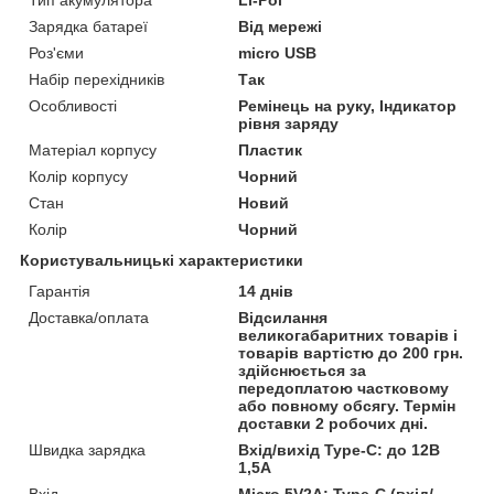
Зарядка батареї
Від мережі
Роз'єми
micro USB
Набір перехідників
Так
Особливості
Ремінець на руку, Індикатор
рівня заряду
Матеріал корпусу
Пластик
Колір корпусу
Чорний
Стан
Новий
Колір
Чорний
Користувальницькі характеристики
Гарантія
14 днів
Доставка/оплата
Відсилання
великогабаритних товарів і
товарів вартістю до 200 грн.
здійснюється за
передоплатою частковому
або повному обсягу. Термін
доставки 2 робочих дні.
Швидка зарядка
Вхід/вихід Type-C: до 12В
1,5А
Вхід
Micro 5V2A; Type-C (вхід/