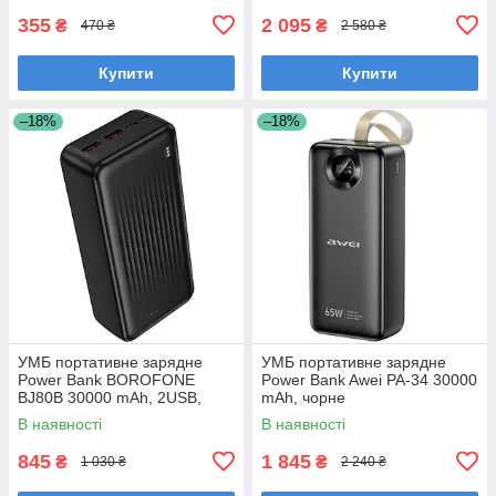
355
2 095
₴
₴
470 ₴
2 580 ₴
Купити
Купити
–18%
–18%
УМБ портативне зарядне
УМБ портативне зарядне
Power Bank BOROFONE
Power Bank Awei PA-34 30000
BJ80B 30000 mAh, 2USB,
mAh, чорне
Type-C, 2A, QC 22.5W, чорне
В наявності
В наявності
845
1 845
₴
₴
1 030 ₴
2 240 ₴