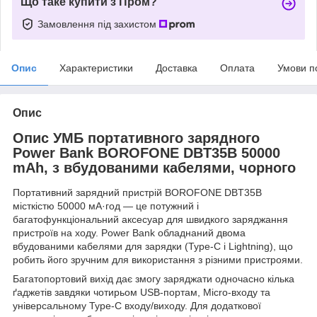
Що таке купити з Пром?
Замовлення під захистом
Опис
Характеристики
Доставка
Оплата
Умови п
Опис
Опис УМБ портативного зарядного
Power Bank BOROFONE DBT35B 50000
mAh, з вбудованими кабелями, чорного
Портативний зарядний пристрій BOROFONE DBT35B
місткістю 50000 мА·год — це потужний і
багатофункціональний аксесуар для швидкого заряджання
пристроїв на ходу. Power Bank обладнаний двома
вбудованими кабелями для зарядки (Type-C і Lightning), що
робить його зручним для використання з різними пристроями.
Багатопортовий вихід дає змогу заряджати одночасно кілька
ґаджетів завдяки чотирьом USB-портам, Micro-входу та
універсальному Type-C входу/виходу. Для додаткової