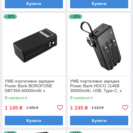
Купити
Купити
–18%
–18%
УМБ портативне зарядне
УМБ портативне зарядне
Power Bank BOROFONE
Power Bank HOCO J146B
DBT35A 40000mAh з
30000mAh, USB, Type-C, з
вбудованими кабелями,
вбудованими кабелями,
В наявності
В наявності
чорне
чорний
1 145
1 245
₴
₴
1 390 ₴
1 510 ₴
Купити
Купити