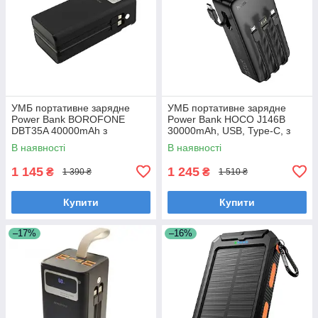
УМБ портативне зарядне
УМБ портативне зарядне
Power Bank BOROFONE
Power Bank HOCO J146B
DBT35A 40000mAh з
30000mAh, USB, Type-C, з
вбудованими кабелями,
вбудованими кабелями,
В наявності
В наявності
чорне
чорний
1 145
1 245
₴
₴
1 390 ₴
1 510 ₴
Купити
Купити
–17%
–16%