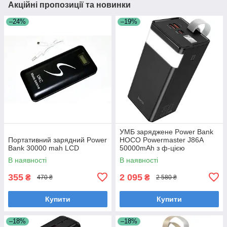
Акційні пропозиції та новинки
–24%
–19%
УМБ заряджене Power Bank
Портативний зарядний Power
HOCO Powermaster J86A
Bank 30000 mah LCD
50000mAh з ф-цією
настільної лампи, чорне
В наявності
В наявності
355
2 095
₴
₴
470 ₴
2 580 ₴
Купити
Купити
–18%
–18%