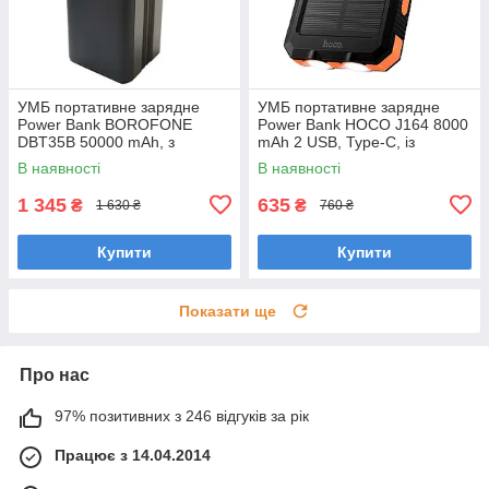
УМБ портативне зарядне
УМБ портативне зарядне
Power Bank BOROFONE
Power Bank HOCO J164 8000
DBT35B 50000 mAh, з
mAh 2 USB, Type-C, із
вбудованими кабелями,
сонячною панеллю, чорне
В наявності
В наявності
чорне 1420
1 345
635
₴
₴
1 630 ₴
760 ₴
Купити
Купити
Показати ще
Про нас
97% позитивних з 246 відгуків за рік
Працює з 14.04.2014