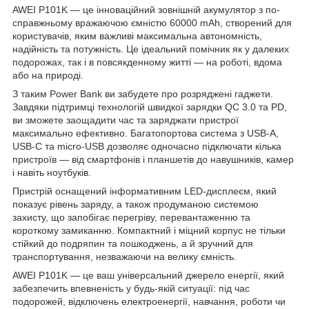
AWEI P101K — це інноваційний зовнішній акумулятор з по-
справжньому вражаючою ємністю 60000 mAh, створений для
користувачів, яким важливі максимальна автономність,
надійність та потужність. Це ідеальний помічник як у далеких
подорожах, так і в повсякденному житті — на роботі, вдома
або на природі.
З таким Power Bank ви забудете про розряджені гаджети.
Завдяки підтримці технологій швидкої зарядки QC 3.0 та PD,
ви зможете заощадити час та заряджати пристрої
максимально ефективно. Багатопортова система з USB-A,
USB-C та micro-USB дозволяє одночасно підключати кілька
пристроїв — від смартфонів і планшетів до навушників, камер
і навіть ноутбуків.
Пристрій оснащений інформативним LED-дисплеєм, який
показує рівень заряду, а також продуманою системою
захисту, що запобігає перегріву, перевантаженню та
короткому замиканню. Компактний і міцний корпус не тільки
стійкий до подряпин та пошкоджень, а й зручний для
транспортування, незважаючи на велику ємність.
AWEI P101K — це ваш універсальний джерело енергії, який
забезпечить впевненість у будь-якій ситуації: під час
подорожей, відключень електроенергії, навчання, роботи чи