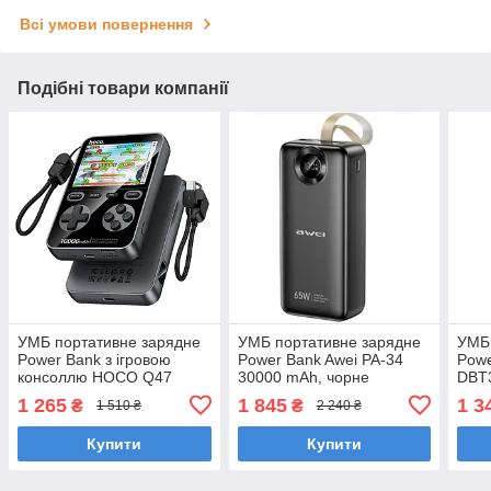
Всі умови повернення
Подібні товари компанії
УМБ портативне зарядне
УМБ портативне зарядне
УМБ 
Power Bank з ігровою
Power Bank Awei PA-34
Pow
консоллю HOCO Q47
30000 mAh, чорне
DBT3
10000 mAh, Type-C, QC,
вбуд
1 265
1 845
1 3
₴
₴
1 510 ₴
2 240 ₴
чорне
чорн
Купити
Купити