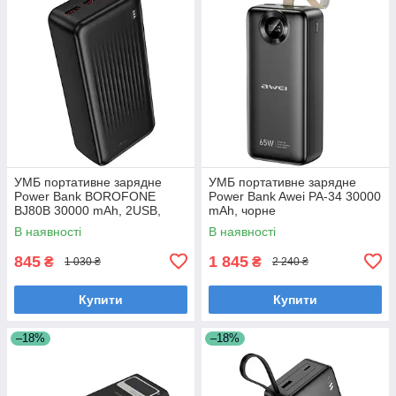
УМБ портативне зарядне
УМБ портативне зарядне
Power Bank BOROFONE
Power Bank Awei PA-34 30000
BJ80B 30000 mAh, 2USB,
mAh, чорне
Type-C, 2A, QC 22.5W, чорне
В наявності
В наявності
845
1 845
₴
₴
1 030 ₴
2 240 ₴
Купити
Купити
–18%
–18%