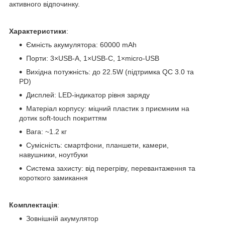
активного відпочинку.
Характеристики
:
Ємність акумулятора: 60000 mAh
Порти: 3×USB-A, 1×USB-C, 1×micro-USB
Вихідна потужність: до 22.5W (підтримка QC 3.0 та
PD)
Дисплей: LED-індикатор рівня заряду
Матеріал корпусу: міцний пластик з приємним на
дотик soft-touch покриттям
Вага: ~1.2 кг
Сумісність: смартфони, планшети, камери,
навушники, ноутбуки
Система захисту: від перегріву, перевантаження та
короткого замикання
Комплектація
:
Зовнішній акумулятор