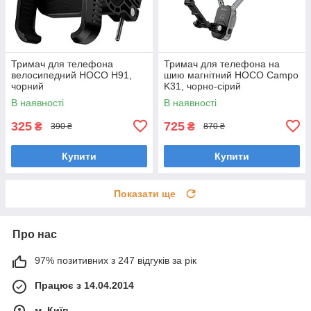
Тримач для телефона
Тримач для телефона на
велосипедний HOCO H91,
шию магнітний HOCO Campo
чорний
K31, чорно-сірий
В наявності
В наявності
325
725
₴
₴
390 ₴
870 ₴
Купити
Купити
Показати ще
Про нас
97% позитивних з 247 відгуків за рік
Працює з 14.04.2014
м. Київ