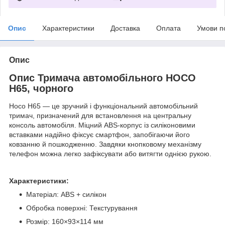
Опис
Характеристики
Доставка
Оплата
Умови п
Опис
Опис Тримача автомобільного HOCO
H65, чорного
Hoco H65 — це зручний і функціональний автомобільний
тримач, призначений для встановлення на центральну
консоль автомобіля. Міцний ABS-корпус із силіконовими
вставками надійно фіксує смартфон, запобігаючи його
ковзанню й пошкодженню. Завдяки кнопковому механізму
телефон можна легко зафіксувати або витягти однією рукою.
Характеристики:
Матеріал: ABS + силікон
Обробка поверхні: Текстурування
Розмір: 160×93×114 мм