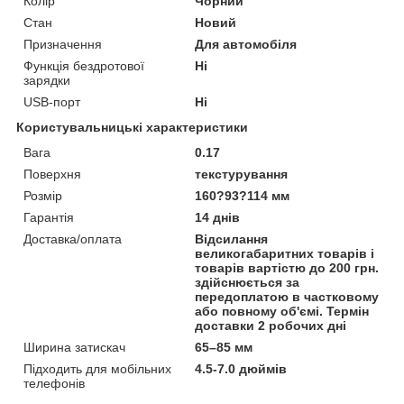
Колір
Чорний
Стан
Новий
Призначення
Для автомобіля
Функція бездротової
Ні
зарядки
USB-порт
Ні
Користувальницькі характеристики
Вага
0.17
Поверхня
текстурування
Розмір
160?93?114 мм
Гарантія
14 днів
Доставка/оплата
Відсилання
великогабаритних товарів і
товарів вартістю до 200 грн.
здійснюється за
передоплатою в частковому
або повному об'ємі. Термін
доставки 2 робочих дні
Ширина затискач
65–85 мм
Підходить для мобільних
4.5-7.0 дюймів
телефонів