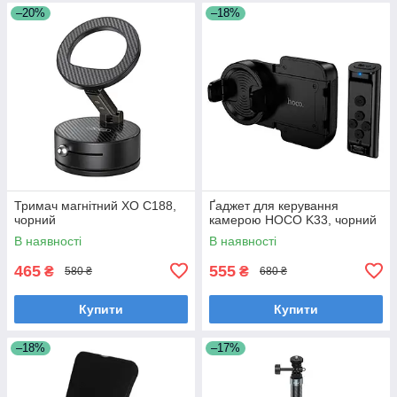
–20%
–18%
Тримач магнітний XO C188,
Ґаджет для керування
чорний
камерою HOCO K33, чорний
В наявності
В наявності
465
555
₴
₴
580 ₴
680 ₴
Купити
Купити
–18%
–17%