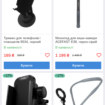
Тримач для телефонів і
Монопод для екшн-камери
планшетів 9534, чорний
ACEFAST E38, чорно-сірий
В наявності
В наявності
165
1 195
₴
₴
200 ₴
1 440 ₴
Купити
Купити
–17%
–17%