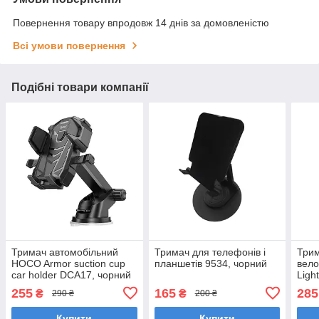
Повернення товару впродовж 14 днів за домовленістю
Всі умови повернення
Подібні товари компанії
Тримач автомобільний
Тримач для телефонів і
Трим
HOCO Armor suction cup
планшетів 9534, чорний
вел
car holder DCA17, чорний
Ligh
255
165
285
₴
₴
290 ₴
200 ₴
Купити
Купити