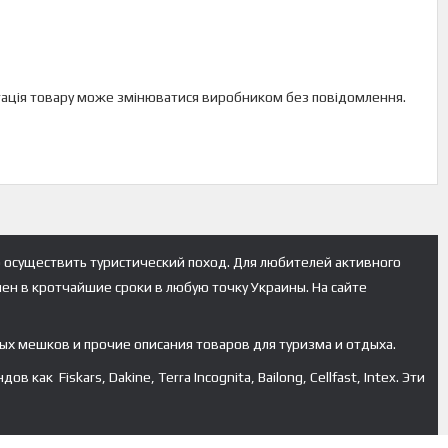
лектація товару може змінюватися виробником без повідомлення.
 осуществить туристический поход. Для любителей активного
лен в кротчайшие сроки в любую точку Украины. На сайте
ых мешков и прочие описания товаров для туризма и отдыха.
к Fiskars, Dakine, Terra Incognita, Bailong, Cellfast, Intex. Эти