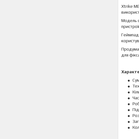
Xtrike M
використ
Модель с
пристрої
Геймпад 
користув
Продуман
для фікс
Характ
Сум
Тех
Кіл
Час
Роб
Під
Роз
Заг
Кол