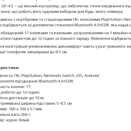
E GP-43 — це якісний контролер, що забезпечує точне керування в ігра
ання, що робить його чудовим вибором для будь-якого геймера.
умісна з ноутбуками та стаціонарними ПК, консолями PlayStation і Nin
в відбувається за допомогою технології Bluetooth 4.0+EDR, яка надає 
обладнаний 17 кнопками та важільми, розрахованими на 1 мільйон н
атися ґаджетом до 12 годин за повного заряду. Живлення відбуваєть
а конструкція унеможливлює дискомфорт навіть у разі тривалого зас
ації телефонів завширшки до 8.5 см.
еристики:
існість: ПК, PlayStation, Nintendo Switch, iOS, Android;
нологія під'єднання: Bluetooth 4.0+EDR;
ькість кнопок: 17;
 роботи: до 12 годин;
оча дистанція: до 10 м;
тримувана ширина підставки: 5-8.5 см;
мір: 160 х 100 х 57 мм;
альна вага: 266 г;
ір: чорно-білий.