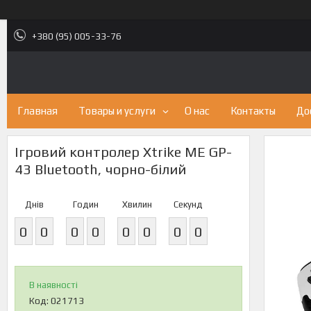
+380 (95) 005-33-76
Главная
Товары и услуги
О нас
Контакты
До
Ігровий контролер Xtrike ME GP-
43 Bluetooth, чорно-білий
Днів
Годин
Хвилин
Секунд
0
0
0
0
0
0
0
0
В наявності
Код:
021713