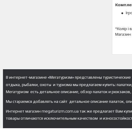
Компле
Ігр
*Колір і
Магазин 
В интернет-магазине «Мегатуризм» представлены туристические 
отдыха, рыбалки, охоты и туризма мы предлагаем купить: палатки
Мегатуризм есть детальное описание, обзор палаток и рюкзаков, 
Мы стараемся добавлять на сайт детальное описание палаток, оп
Интернет магазин megaturizm.com.ua так же предлагает Вам купить 
товары отличаются исключительным качеством и износостойкос