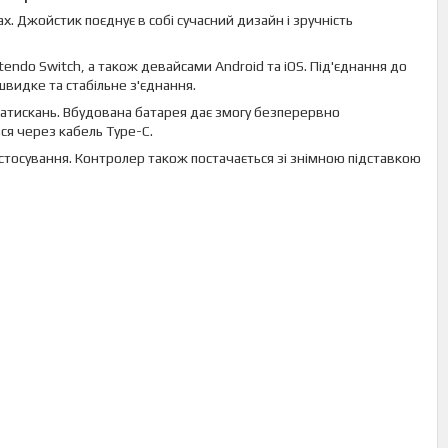
х. Джойстик поєднує в собі сучасний дизайн і зручність
tendo Switch, а також девайсами Android та iOS. Під'єднання до
швидке та стабільне з'єднання.
атискань. Вбудована батарея дає змогу безперервно
ся через кабель Type-C.
тосування. Контролер також постачається зі знімною підставкою