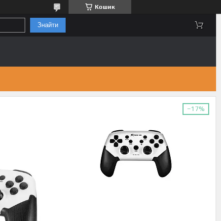
Кошик
Знайти
–17%