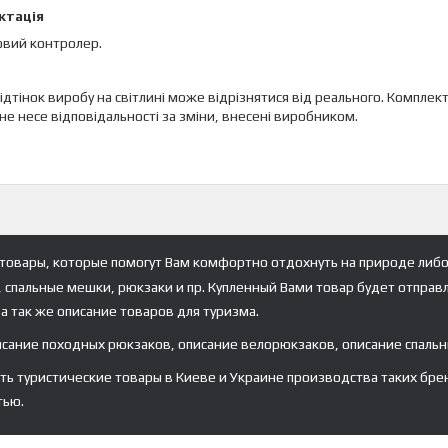
ктація
овий контролер.
 відтінок виробу на світлині може відрізнятися від реального. Комп
не несе відповідальності за зміни, внесені виробником.
товары, которые помогут Вам комфортно отдохнуть на природе либо
, спальные мешки, рюкзаки и пр. Купленный Вами товар будет отправ
а так же описание товаров для туризма.
исание походных рюкзаков, описание велорюкзаков, описание спальн
туристические товары в Киеве и Украине производства таких брендов ка
тью.