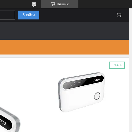
Кошик
Знайти
–14%