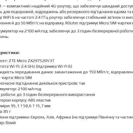
1 — компактний і надійний 4G-роутер, що забезпечує швидкий доступ д
ь для подорожей, відряджень або резервного під'єднання вдома та в
і WiFi 6 на частоті 2.4 ГГц роутер забезпечує стабільний зв'язок із
ення й до 50 Мбіт/с на відправку. ROuter підтримує Micro SIM-картки 
умулятор на 2100 мА·год забезпечує до 3 годин безперервної роботи,
ень.
еристики:
псет: ZTE Micro ZX297520V3T
тота Wi-Fi: 2.4 GHz (підтримка Wi-Fi 6)
дкість передавання даних: завантаження до 150 Мбіт/с, відправлен
-карта: Micro SIM
очасне під'єднання декількох пристроїв: так
мулятор: 2100 мА·год
 роботи: до 3 годин безперервного використання
еріал корпусу: ABS пластик
міри: 95,1 ? 58,6 ? 15,7 мм
а: 85 г
іони підтримки: Європа, Азія, Африка (не підтримує Північну та част
ір: білий