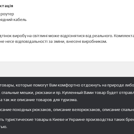
ктація
-роутер
рядний кабель
відтінок виробу на світлині може відрізнятися від реального. Компл
не несе відповідальності за зміни, внесені виробником.
товары, которые помогут Вам комфортно отдохнуть на природе либо
, спальные мешки, рюкзаки и пр. Купленный Вами товар будет отправ
а так же описание товаров для туризма.
исание походных рюкзаков, описание велорюкзаков, описание спальн
туристические товары в Киеве и Украине производства таких брендов ка
тью.