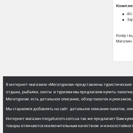
Компле
4G
За
Колір і 
Магазин 
В интернет-магазине «Мегатуризм» представлены туристические 
отдыха, рыбалки, охоты и туризма мы предлагаем купить: палатки
Мегатуризм есть детальное описание, обзор палаток и рюкзаков, 
Мы стараемся добавлять на сайт детальное описание палаток, оп
Интернет магазин megaturizm.com.ua так же предлагает Вам купить 
товары отличаются исключительным качеством и износостойкос