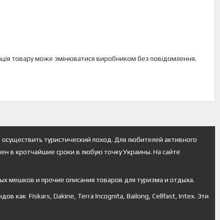
ектація товару може змінюватися виробником без повідомлення.
 осуществить туристический поход. Для любителей активного
лен в кротчайшие сроки в любую точку Украины. На сайте
ых мешков и прочие описания товаров для туризма и отдыха.
к Fiskars, Dakine, Terra Incognita, Bailong, Cellfast, Intex. Эти