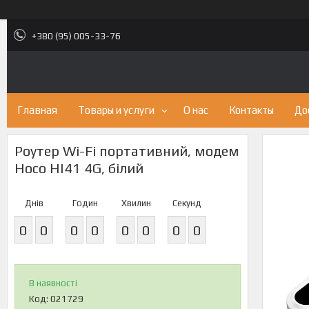
+380 (95) 005-33-76
Главная
Товары и услуги
О нас
Контакты
До
Роутер Wi-Fi портативний, модем
Hoco HI41 4G, білий
Днів
Годин
Хвилин
Секунд
0
0
0
0
0
0
0
0
В наявності
Код:
021729