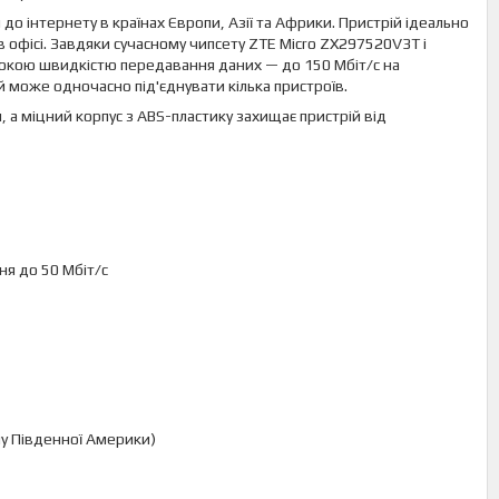
о інтернету в країнах Європи, Азії та Африки. Пристрій ідеально
 офісі. Завдяки сучасному чипсету ZTE Micro ZX297520V3T і
 високою швидкістю передавання даних — до 150 Мбіт/с на
й може одночасно під'єднувати кілька пристроїв.
 а міцний корпус з ABS-пластику захищає пристрій від
ня до 50 Мбіт/с
ину Південної Америки)