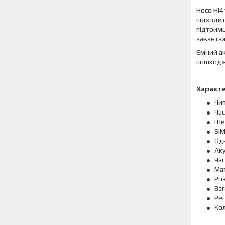
Hoco HI4
підходит
підтримц
завантаж
Ємний ак
пошкодж
Характ
Чи
Час
Шви
SIM
Одн
Аку
Час
Мат
Роз
Ваг
Рег
Кол