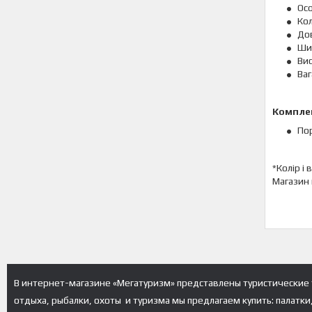
Ос
Кол
До
Ши
Вис
Ваг
Компле
По
*Колір і
Магазин 
В интернет-магазине «Мегатуризм» представлены туристические 
отдыха, рыбалки, охоты и туризма мы предлагаем купить: палатки