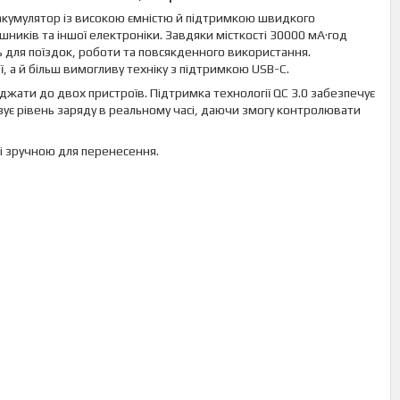
акумулятор із високою ємністю й підтримкою швидкого
ників та іншої електроніки. Завдяки місткості 30000 мА·год
 для поїздок, роботи та повсякденного використання.
, а й більш вимогливу техніку з підтримкою USB-C.
ати до двох пристроїв. Підтримка технології QC 3.0 забезпечує
є рівень заряду в реальному часі, даючи змогу контролювати
і зручною для перенесення.