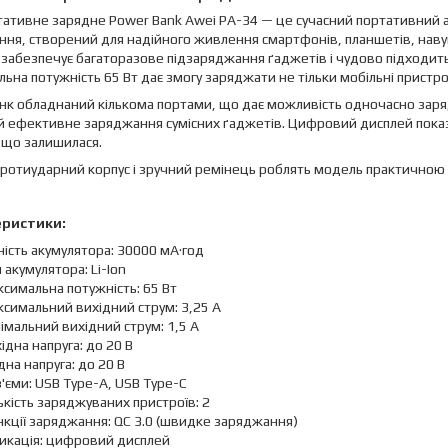
ативне зарядне Power Bank Awei PA-34 — це сучасний портативний 
ня, створений для надійного живлення смартфонів, планшетів, навуш
 забезпечує багаторазове підзаряджання ґаджетів і чудово підходить
ьна потужність 65 Вт дає змогу заряджати не тільки мобільні пристрої
к обладнаний кількома портами, що дає можливість одночасно зарядж
 ефективне заряджання сумісних ґаджетів. Цифровий дисплей показу
 що залишилася.
ротиударний корпус і зручний ремінець роблять модель практичною 
еристики:
ість акумулятора: 30000 мА·год
 акумулятора: Li-Ion
симальна потужність: 65 Вт
симальний вихідний струм: 3,25 А
імальний вихідний струм: 1,5 А
ідна напруга: до 20 В
дна напруга: до 20 В
'єми: USB Type-A, USB Type-C
ькість заряджуваних пристроїв: 2
кції заряджання: QC 3.0 (швидке заряджання)
дикація: цифровий дисплей