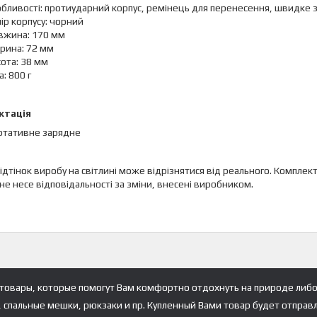
обливості: протиударний корпус, ремінець для перенесення, швидке
ір корпусу: чорний
вжина: 170 мм
рина: 72 мм
ота: 38 мм
а: 800 г
ктація
ртативне зарядне
 відтінок виробу на світлині може відрізнятися від реального. Комп
не несе відповідальності за зміни, внесені виробником.
товары, которые помогут Вам комфортно отдохнуть на природе либо
, спальные мешки, рюкзаки и пр. Купленный Вами товар будет отправ