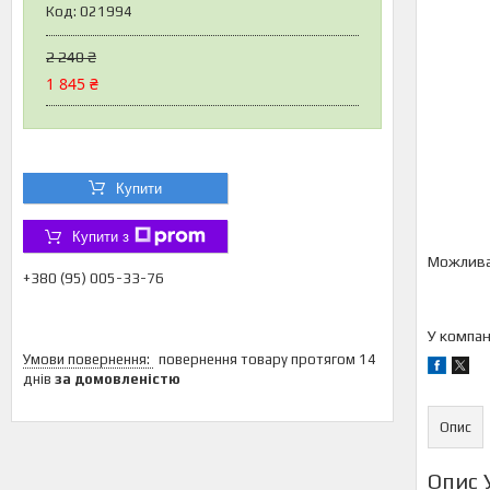
Код:
021994
2 240 ₴
1 845 ₴
Купити
Купити з
+380 (95) 005-33-76
У компан
повернення товару протягом 14
днів
за домовленістю
Опис
Опис 