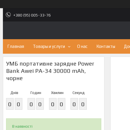
+380 (95) 005-33-76
Главная
Товары и услуги
О нас
Контакты
До
УМБ портативне зарядне Power
Bank Awei PA-34 30000 mAh,
чорне
Днів
Годин
Хвилин
Секунд
0
0
0
0
0
0
0
0
В наявності