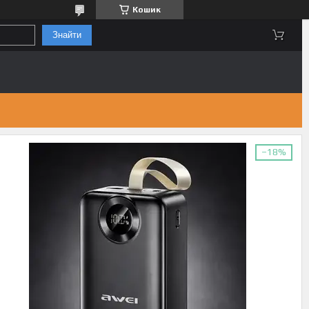
Кошик
Знайти
–18%