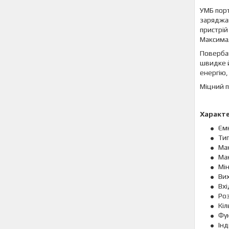
УМБ порт
заряджан
пристрій
Максимал
Повербан
швидке й
енергію,
Міцний п
Характ
Ємн
Тип
Мак
Мак
Мін
Вих
Вхі
Роз
Кіл
Фун
Ін