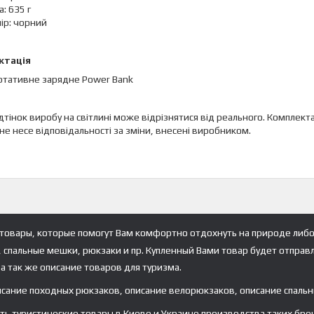
а: 635 г
ір: чорний
ктація
ртативне зарядне Power Bank
відтінок виробу на світлині може відрізнятися від реального. Компл
не несе відповідальності за зміни, внесені виробником.
товары, которые помогут Вам комфортно отдохнуть на природе либо
, спальные мешки, рюкзаки и пр. Купленный Вами товар будет отправ
а так же описание товаров для туризма.
исание походных рюкзаков, описание велорюкзаков, описание спальн
туристические товары в Киеве и Украине производства таких брендов ка