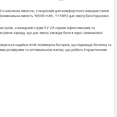
й із високою ємністю, створений для комфортного використання
 (номінальна ємність 16500 mAh, 111Wh) дає змогу багаторазово
пристроїв, а вихідний струм 5V-2A сприяє ефективному та
рівня заряду, що дає змогу завжди бути в курсі залишкової
овується надійна літій-полімерна батарея, що підвищує безпеку та
чними розмірами та оптимальною вагою, що робить її практичним