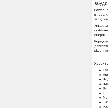
вбудо
Power Ba
в повсяк
заряджат
Універса
стабільн
енергії.
Корпус в
довговіч
рішення
Характ
Єм
Но
Вхі
Вих
Заг
LED
Мат
Тип
Роз