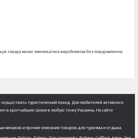
ектація товару може змінюватися виробником без повідомлення.
 осуществить туристический поход. Для любителей активного
лен в кротчайшие сроки в любую точку Украины. На сайте
ых мешков и прочие описания товаров для туризма и отдыха.
к Fiskars, Dakine, Terra Incognita, Bailong, Cellfast, Intex. Эти