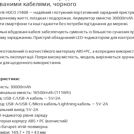
ваними кабелями, чорного
nk HOCO J146B — надійний і потужний портативний зарядний пристрі
денному житті, поїздках і подорожах. Акумулятор ємністю 30000mAh
и смартфони та інші ґаджети без потреби під'єднання до мережі.
льні вбудовані кабелі забезпечують сумісність із більшістю сучасних 
ому заряджанню. Пристрій обладнаний LED-індикатором для контролю 
иготовлений із вогнестійкого матеріалу ABS+PC, а всередині використ
ність експлуатації. Попри високу місткість, модель вирізняється зру
м для щоденного використання.
еристики:
ність: 30000mAh
мінальна ємність: 16500mAh (111Wh)
д: USB-C/USB-A кабель — 5V/2A
ід: USB-A/USB-C/Micro кабель/Lightning кабель — 5V-2A
альний вихід: 5V-2A
-індикатор рівня заряду
еріал корпусу: ABS + PC (вогнистий)
 батареї: літій-полімерна
міри: 149.7 × 70 × 43 мм