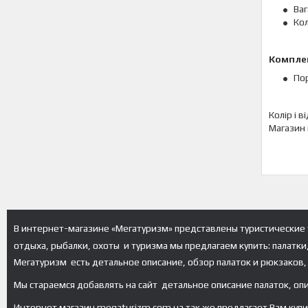
Ваг
Кол
Компле
По
Колір і 
Магазин 
В интернет-магазине «Мегатуризм» представлены туристические 
отдыха, рыбалки, охоты и туризма мы предлагаем купить: палатки
Мегатуризм есть детальное описание, обзор палаток и рюкзаков, 
Мы стараемся добавлять на сайт детальное описание палаток, оп
Интернет магазин megaturizm.com.ua так же предлагает Вам купить 