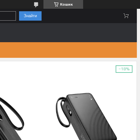
Кошик
Знайти
–18%