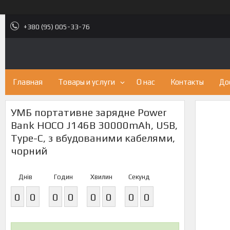
+380 (95) 005-33-76
Главная
Товары и услуги
О нас
Контакты
До
УМБ портативне зарядне Power
Bank HOCO J146B 30000mAh, USB,
Type-C, з вбудованими кабелями,
чорний
Днів
Годин
Хвилин
Секунд
0
0
0
0
0
0
0
0