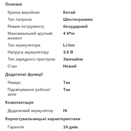
Основні
Країна виробник
Китай
Тип патрона
Шестигранник
Режим інструменту
безударний
Максимальний крутний
4 H*m
момент
Тип акумулятора
Li-Ion
Напруга акумулятору
3.6 В
Тип зарядного пристрою
Звичайне
Стан
Новий
Додаткові функції
Реверс
Так
Підсвічування робочої
Так
зони
Комплектація
Додатковий акумулятор
Ні
Користувальницькі характеристики
Гарантія
14 днів