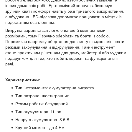
роботи з електронікою, дрібних автомобільних завдань та
інших домашніх робіт. Ергономічний корпус забезпечує
зручний хват і комфорт навіть у разі тривалого використання,
а вбудована LED-підсвітка допомагає працювати в місцях із
недостатнім освітленням.
Викрутка вирізняється легкою вагою й компактними
розмірами, тому її зручно зберігати та брати із собою.
Перемикач напрямку обертання дає змогу швидко змінювати
режими закручування й відкручування. Такий інструмент
стане практичним рішенням для дому, майстерні або чудовим
подарунком для тих, хто любить корисні та функціональні
речі.
Характеристики:
Тип інструмента: акумуляторна викрутка
Тип патрона: шестигранник
Режим роботи: безударний
Тип акумулятора: Li-Ion
Напруга акумулятора: 3.6 В
Крутний момент: до 4 Нм