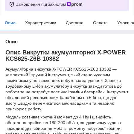
Замовлення під захистом
Опис
Характеристики
Доставка
Оплата
Умови п
Опис
Опис Викрутки акумуляторної X-POWER
KCS625-Z6B 10382
Акумуляторна викрутка X-POWER KCS625-Z6B 10382 —
компактний і зручний інструмент, який стане чудовим
помічником у повсякденних побутових завданнях. Завдяки
вбудованому Li-Ion акумулятору викрутка завжди готова до
роботи та не потребує постійної заміни батарейок. Інструмент
обладнаний револьверним барабаном на 6 бітів, що дає
змогу швидко перемикатися між насадками та неабияк
прискорює роботу.
Модель розвиває крутний момент до 4 Нм і швидкість
обертання приблизно 180-200 об./хв, завдяки чому чудово
підходить для збирання меблів, ремонту побутової техніки,