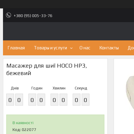
+380 (95) 005-33-76
Главная
Товары и услуги
О нас
Контакты
До
Масажер для шиї HOCO HP3,
бежевий
Днів
Годин
Хвилин
Секунд
0
0
0
0
0
0
0
0
В наявності
Код:
022077