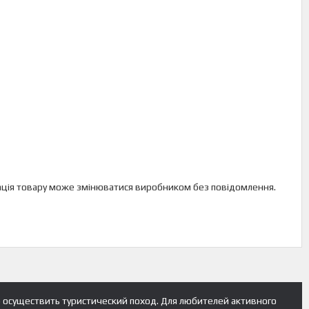
ектація товару може змінюватися виробником без повідомлення.
 осуществить туристический поход. Для любителей активного