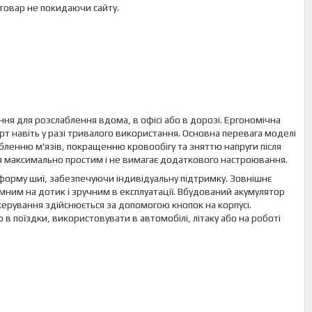
 товар не покидаючи сайту.
я для розслаблення вдома, в офісі або в дорозі. Ергономічна
 навіть у разі тривалого використання. Основна перевага моделі
абленню м'язів, покращенню кровообігу та зняттю напруги після
 максимально простим і не вимагає додаткового настроювання.
форму шиї, забезпечуючи індивідуальну підтримку. Зовнішнє
ємним на дотик і зручним в експлуатації. Вбудований акумулятор
ерування здійснюється за допомогою кнопок на корпусі.
в поїздки, використовувати в автомобілі, літаку або на роботі