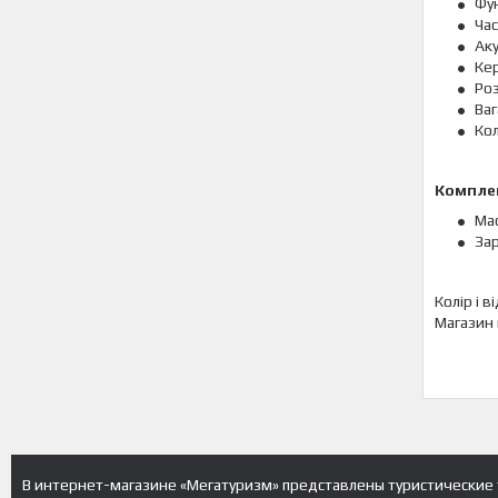
Фун
Час
Ак
Кер
Роз
Ваг
Ко
Компле
Ма
За
Колір і 
Магазин 
В интернет-магазине «Мегатуризм» представлены туристические 