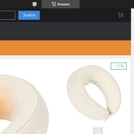
Кошик
Знайти
–17%