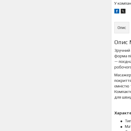
У компан
Опис
Опис 
Зручний 
форма пі
— поєдна
робочого
Масажер 
покриття
ємністю 
Компактн
для швид
Характ
Тип
Мат