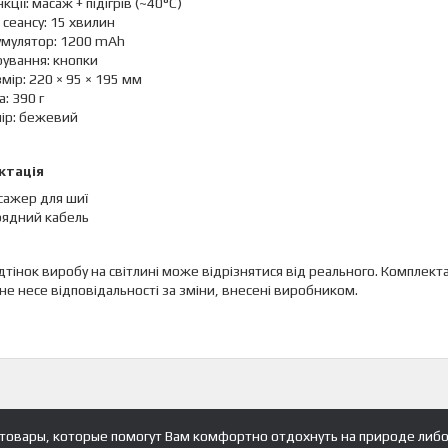
кції: масаж + підігрів (~40°C)
 сеансу: 15 хвилин
умулятор: 1200 mAh
ування: кнопки
мір: 220 × 95 × 195 мм
а: 390 г
лір: бежевий
ктація
сажер для шиї
рядний кабель
відтінок виробу на світлині може відрізнятися від реального. Компл
не несе відповідальності за зміни, внесені виробником.
товары, которые помогут Вам комфортно отдохнуть на природе либо