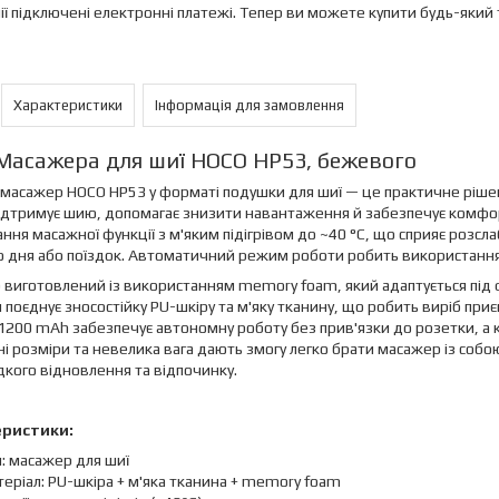
ії підключені електронні платежі. Тепер ви можете купити будь-який
Характеристики
Інформація для замовлення
Масажера для шиї HOCO HP53, бежевого
масажер HOCO HP53 у форматі подушки для шиї — це практичне рішенн
дтримує шию, допомагає знизити навантаження й забезпечує комфорт
ння масажної функції з м'яким підігрівом до ~40 °C, що сприяє розсл
 дня або поїздок. Автоматичний режим роботи робить використання
виготовлений із використанням memory foam, який адаптується під 
 поєднує зносостійку PU-шкіру та м'яку тканину, що робить виріб при
1200 mAh забезпечує автономну роботу без прив'язки до розетки, а к
і розміри та невелика вага дають змогу легко брати масажер із собою 
кого відновлення та відпочинку.
еристики:
: масажер для шиї
еріал: PU-шкіра + м'яка тканина + memory foam