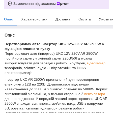
Замовлення під захистом
Опис
Характеристики
Доставка
Оплата
Умови п
Опис
Перетворювач авто інвертор UKC 12V-220V AR 2500W c
функцією плавного пуску
Перетворювач авто (інвертор) UKC 12V-220V AR 2500W
постійного струму у змінний струм 220В/50Гц можна
використовувати для зарядки і роботи: ноутбуків,
відеокамер
,
телефонів, всілякої аудіо - і відеотехніки та інших
електроприладів.
Інвертор UKC AR 2500W призначений для перетворення
електрики з 12В на 220В. Дозволяється підключати
навантаження до 2500Вт з піковою потужністю 5000W. Корпус
виготовлений з алюмінію, з тильної сторони є 2
вентилятора
для охолодження. У передній частині перетворювача UKC AR
2500W знаходяться: кнопка вкл/викл, вихід USB з напругою
5В, розетка і світлові індикатори режимів роботи.
Перетворювач можливо підключити безпосередньо до клем