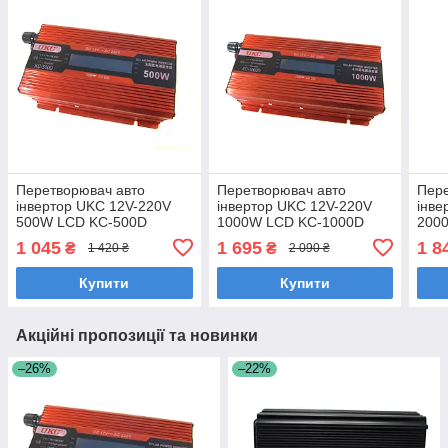
Перетворювач авто
Перетворювач авто
Пере
інвертор UKC 12V-220V
інвертор UKC 12V-220V
інве
500W LCD KC-500D
1000W LCD KC-1000D
200
1 045
1 695
1 8
₴
₴
1 420 ₴
2 090 ₴
Купити
Купити
Акційні пропозиції та новинки
–26%
–22%