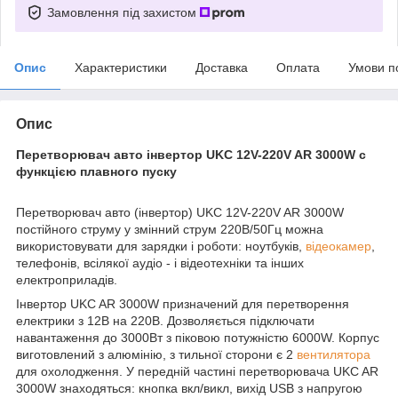
Замовлення під захистом
Опис
Характеристики
Доставка
Оплата
Умови п
Опис
Перетворювач авто інвертор UKC 12V-220V AR 3000W c
функцією плавного пуску
Перетворювач авто (інвертор) UKC 12V-220V AR 3000W
постійного струму у змінний струм 220В/50Гц можна
використовувати для зарядки і роботи: ноутбуків,
відеокамер
,
телефонів, всілякої аудіо - і відеотехніки та інших
електроприладів.
Інвертор UKC AR 3000W призначений для перетворення
електрики з 12В на 220В. Дозволяється підключати
навантаження до 3000Вт з піковою потужністю 6000W. Корпус
виготовлений з алюмінію, з тильної сторони є 2
вентилятора
для охолодження. У передній частині перетворювача UKC AR
3000W знаходяться: кнопка вкл/викл, вихід USB з напругою