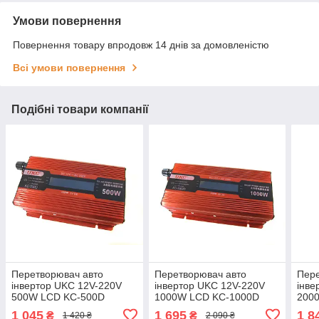
Умови повернення
Повернення товару впродовж 14 днів за домовленістю
Всі умови повернення
Подібні товари компанії
Перетворювач авто
Перетворювач авто
Пере
інвертор UKC 12V-220V
інвертор UKC 12V-220V
інве
500W LCD KC-500D
1000W LCD KC-1000D
200
1 045
1 695
1 8
₴
₴
1 420 ₴
2 090 ₴