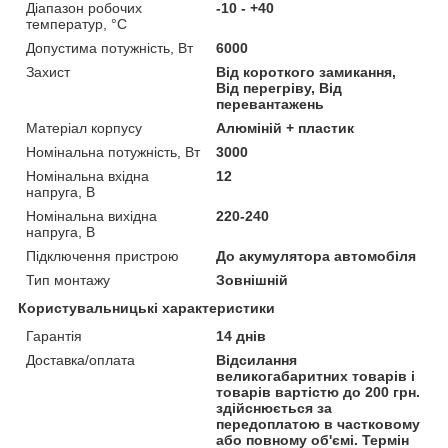
Діапазон робочих
-10 - +40
температур, °С
Допустима потужність, Вт
6000
Захист
Від короткого замикання,
Від перегріву, Від
перевантажень
Матеріал корпусу
Алюміній + пластик
Номінальна потужність, Вт
3000
Номінальна вхідна
12
напруга, В
Номінальна вихідна
220-240
напруга, В
Підключення пристрою
До акумулятора автомобіля
Тип монтажу
Зовнішній
Користувальницькі характеристики
Гарантія
14 днів
Доставка/оплата
Відсилання
великогабаритних товарів і
товарів вартістю до 200 грн.
здійснюється за
передоплатою в частковому
або повному об'ємі. Термін