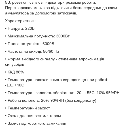
5В, розетка і світлові індикатори режимів роботи.
Перетворювач можливо підключити безпосередньо до клем
акумулятора за допомогою затискачів.
Характеристики:
• Напруга: 220В
• Максимальна потужність: 3000Вт
• Пікова потужність: 6000Вт
• Частота на виході: 50/60 Hz
• Форма вихідного сигналу - ступенева апроксимація
синусоїдів
• ККД 88%
• Температура навколишнього середовища при роботі:
-10...+40С
• Температура і вологість зберігання: -20...+55С, 10%-95%RH
• Робоча вологість: 20%-90%RH (без конденсату)
• Температурний захист
• Охолодження вентилятором
• Захист від короткого замикання