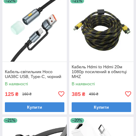
–22%
–21%
Кабель Hdmi to Hdmi 20м
Кабель-світильник Hoco
1080p посилений в обмотці
UA38C USB, Type-C, чорний
MHZ
В наявності
В наявності
125
385
₴
₴
160 ₴
490 ₴
Купити
Купити
–21%
–20%