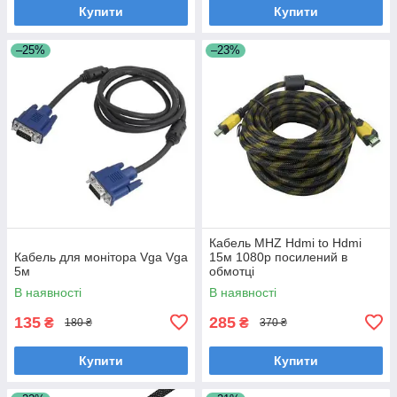
Купити
Купити
–25%
–23%
Кабель MHZ Hdmi to Hdmi
Кабель для монітора Vga Vga
15м 1080p посилений в
5м
обмотці
В наявності
В наявності
135
285
₴
₴
180 ₴
370 ₴
Купити
Купити