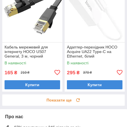
Кабель мережевий для
Адаптер-перехідник HOCO
інтернету HOCO US07
Acquire UA22 Type-C на
General, 3 м, чорний
Ethernet, білий
В наявності
В наявності
165
295
₴
₴
210 ₴
370 ₴
Купити
Купити
Показати ще
Про нас