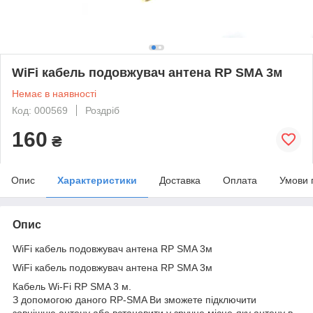
WiFi кабель подовжувач антена RP SMA 3м
Немає в наявності
Код: 000569
Роздріб
160
₴
Опис
Характеристики
Доставка
Оплата
Умови 
Опис
WiFi кабель подовжувач антена RP SMA 3м
WiFi кабель подовжувач антена RP SMA 3м
Кабель Wi-Fi RP SMA 3 м.
З допомогою даного RP-SMA Ви зможете підключити
зовнішню антену або встановити у зручне місце-яку антену в