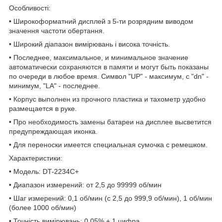
Особливості:
• Широкоформатний дисплей з 5-ти розрядним виводом
значення частоти обертання.
• Широкий діапазон вимірювань і висока точність.
• Последнее, максимальное, и минимальное значение
автоматически сохраняются в памяти и могут быть показаны
по очереди в любое время. Символ "UP" - максимум, с "dn" -
минимум, "LA" - последнее.
• Корпус выполнен из прочного пластика и тахометр удобно
размещается в руке.
• Про необходимость замены батареи на дисплее высветится
предупреждающая иконка.
• Для переноски имеется специальная сумочка с ремешком.
Характеристики:
• Модель: DT-2234C+
• Диапазон измерений: от 2,5 до 99999 об/мин
• Шаг измерений: 0,1 об/мин (с 2,5 до 999,9 об/мин), 1 об/мин
(более 1000 об/мин)
• Точність вимірювань: 0.05% + 1 цифра