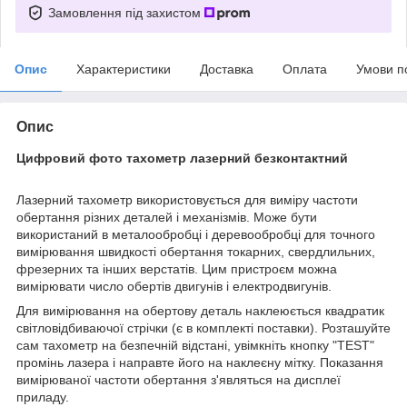
Замовлення під захистом
Опис
Характеристики
Доставка
Оплата
Умови п
Опис
Цифровий фото тахометр лазерний безконтактний
Лазерний тахометр використовується для виміру частоти
обертання різних деталей і механізмів. Може бути
використаний в металообробці і деревообробці для точного
вимірювання швидкості обертання токарних, свердлильних,
фрезерних та інших верстатів. Цим пристроєм можна
вимірювати число обертів двигунів і електродвигунів.
Для вимірювання на обертову деталь наклеюється квадратик
світловідбиваючої стрічки (є в комплекті поставки). Розташуйте
сам тахометр на безпечній відстані, увімкніть кнопку "TEST"
промінь лазера і направте його на наклеєну мітку. Показання
вимірюваної частоти обертання з'являться на дисплеї
приладу.