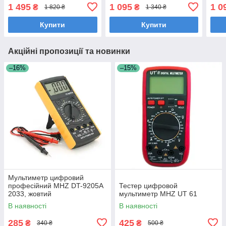
1 495
1 095
1 0
₴
₴
1 820 ₴
1 340 ₴
Купити
Купити
Акційні пропозиції та новинки
–16%
–15%
Мультиметр цифровий
професійний MHZ DT-9205A
Тестер цифровой
2033, жовтий
мультиметр MHZ UT 61
В наявності
В наявності
285
425
₴
₴
340 ₴
500 ₴