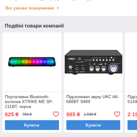
Всі умови повернення
Подібні товари компанії
Портативна Bluetooth-
Підсилювач звуку UKC AK-
Підс
колонка XTRIKE ME SP-
688BT 9489
5149
211BT, чорна
625
865
2 1
₴
₴
760 ₴
1 030 ₴
Купити
Купити