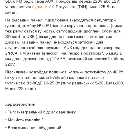
SD, є FM радіо і вхід AUX. Працює від мережі 220V або 12V,
управляється
пультом ДУ
. Потужність (DIN) видає 25 Вт на
канал.
На фасадній панелі підсилювача знаходяться регулятори
гучності, тембру НЧ і ВЧ, кнопки керування програвача (ними
теж регулюється гучність), світлодіодний дисплей, слоти для
SD card та USB (тільки для флешок і зовнішніх жорстких
дисків). На задній панелі знаходяться затискачі для
акустичного кабелю пружинні, AUX вхід для одного джерела
2*RCA, FM антена телескопічна, гніздо з роз'ємом 5,5 мм/2,1
мм для підключення від 12V 5A, незнімний мережевий кабель
220V.
Підсилювач розгойдає поличкові колонки потужністю до 40 Вт
і з чутливістю не нижче 87дБ або колонки з низькою
чутливістю 83-86дБ 10-25 Вт (типу радянських S-30, Вега-109,
Маяк-223 тощо)
Характеристики:
• Тип: Інтегральний підсилювач звуку
• Кількість каналів: 2
• Блок живлення: вбудований