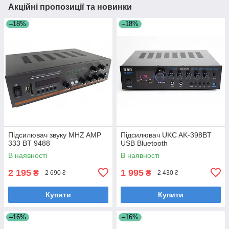
Акційні пропозиції та новинки
–18%
–18%
Підсилювач звуку MHZ AMP
Підсилювач UKC AK-398BT
333 BT 9488
USB Bluetooth
В наявності
В наявності
2 195
1 995
₴
₴
2 690 ₴
2 430 ₴
Купити
Купити
–16%
–16%