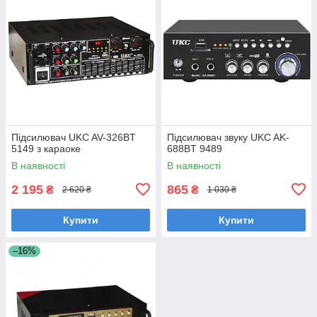
Підсилювач UKC AV-326BT
Підсилювач звуку UKC AK-
5149 з караоке
688BT 9489
В наявності
В наявності
2 195
865
₴
₴
2 620 ₴
1 030 ₴
Купити
Купити
–16%