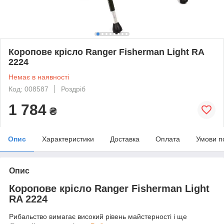
Коропове крісло Ranger Fisherman Light RA
2224
Немає в наявності
Код: 008587
Роздріб
1 784
₴
Опис
Характеристики
Доставка
Оплата
Умови п
Опис
Коропове крісло Ranger Fisherman Light
RA 2224
Рибальство вимагає високий рівень майстерності і ще