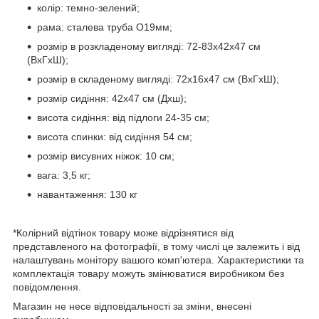
колір: темно-зелений;
рама: сталева труба O19мм;
розмір в розкладеному вигляді: 72-83х42х47 см
(ВхГхШ);
розмір в складеному вигляді: 72х16х47 см (ВхГхШ);
розмір сидіння: 42х47 см (Дхш);
висота сидіння: від підлоги 24-35 см;
висота спинки: від сидіння 54 см;
розмір висувних ніжок: 10 см;
вага: 3,5 кг;
навантаження: 130 кг
*Колірний відтінок товару може відрізнятися від
представленого на фотографії, в тому числі це залежить і від
налаштувань монітору вашого комп'ютера. Характеристики та
комплектація товару можуть змінюватися виробником без
повідомлення.
Магазин не несе відповідальності за зміни, внесені