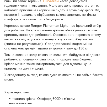
більший запас терпіння.
Рибалкам
часто доводиться
годинами чекати клювання. Мало хто хоче провести стоячи,
набагато приємніше і корисніше сидіти в зручному кріслі. Від
якісного і правильно підібраного крісла залежить не тільки
комфорт, але і запас сил і бадьорості.
Коропове крісло Ranger Fisherman Light – це ідеальний вибір
для рибалки. На крісло можна кріпити обважування і всілякі
пристосування для риболовлі. Основна його перевага в тому,
що можна відрегулювати кожну ніжку на потрібну висоту
(спинка не регулюється). У представленої моделі міцна,
сталева конструкція, здатна витримати вагу до 130 кг.
Темно-зелений колір крісла не залишить байдужим ні одного
рибалку, а поєднання ціни і якості порадує ваш бюджет.
Крісло можна також використовувати для відпочинку на
природі, на дачі і у дворі.
У складеному вигляді крісло дуже компактне і не займе багато
місця.
Характеристики:
тканина крісла: Оксфорд 600D з м'яким
наповнювачем;