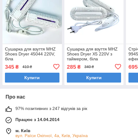
Сушарка для взуття MHZ
Сушарка для взуття MHZ
Стрі
Shoes Dryer 45044 220V,
Shoes Dryer X5 220V з
994
біла
таймером, біла
ефек
біжи
345
285
695
₴
₴
410 ₴
340 ₴
Купити
Купити
Про нас
97% позитивних з 247 відгуків за рік
Працює з 14.04.2014
м. Київ
вул. Раїси Окіпної, 4а, Київ, Україна