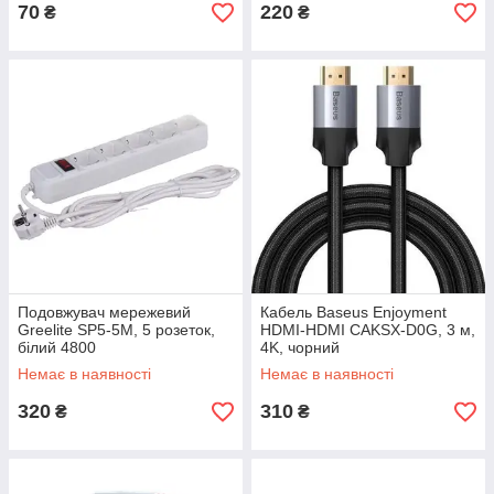
70
220
₴
₴
Подовжувач мережевий
Кабель Baseus Enjoyment
Greelite SP5-5M, 5 розеток,
HDMI-HDMI CAKSX-D0G, 3 м,
білий 4800
4K, чорний
Немає в наявності
Немає в наявності
320
310
₴
₴