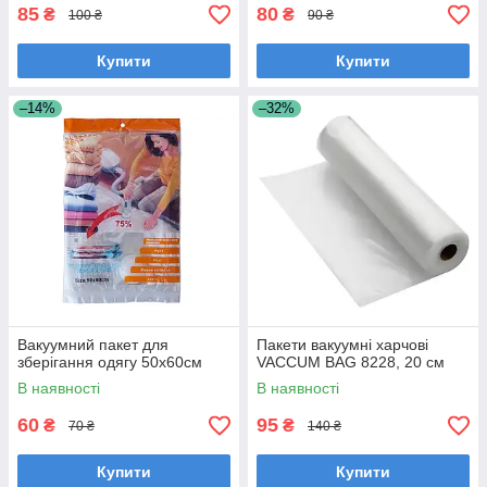
85
80
₴
₴
100 ₴
90 ₴
Купити
Купити
–14%
–32%
Вакуумний пакет для
Пакети вакуумні харчові
зберігання одягу 50х60см
VACCUM BAG 8228, 20 см
В наявності
В наявності
60
95
₴
₴
70 ₴
140 ₴
Купити
Купити